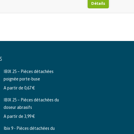
Détails
FILTRE 1/2″ – 4000 
COMPRI
82,18
€
TTC (
67
Détails
S
IBIX 25 – Pièces détachées