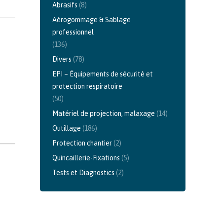
Abrasifs
(8)
Aérogommage & Sablage
professionnel
(136)
Divers
(78)
EPI – Équipements de sécurité et
protection respiratoire
(50)
Matériel de projection, malaxage
(14)
Outillage
(186)
Protection chantier
(2)
Quincaillerie-Fixations
(5)
Tests et Diagnostics
(2)