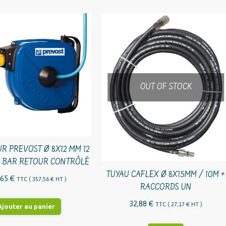
OUT OF STOCK
OUT OF S
TUYAU CAFLEX Ø 8X15MM / 10M +
RACCORDS UN
32,88
€
TTC (
27,17
€
HT )