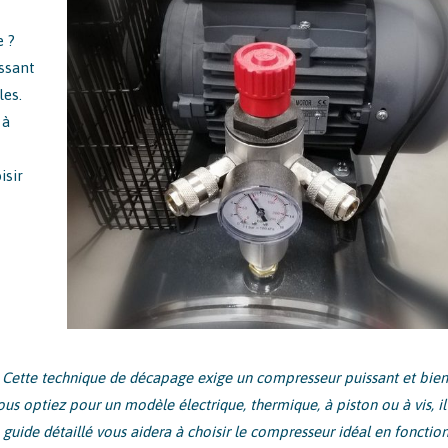
 ?
ssant
les.
 à
isir
ette technique de décapage exige un compresseur puissant et bien
s optiez pour un modèle électrique, thermique, à piston ou à vis, il
 guide détaillé vous aidera à choisir le compresseur idéal en fonctio