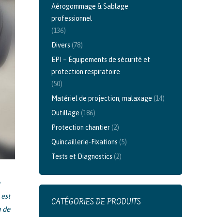
Aérogommage & Sablage
professionnel
(136)
Divers
(78)
EPI – Équipements de sécurité et
protection respiratoire
(50)
Matériel de projection, malaxage
(14)
Outillage
(186)
Protection chantier
(2)
Quincaillerie-Fixations
(5)
Tests et Diagnostics
(2)
 est
CATÉGORIES DE PRODUITS
n de