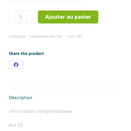
quantité
Ajouter au panier
de
CONTRACOR
Catégorie :
Traitements de l'air
UGS :
ND
SEPARATEUR
D'EAU
-
Share this product
HUILE
Partager
CK
sur
Facebook
Description
Informations complémentaires
Avis (0)