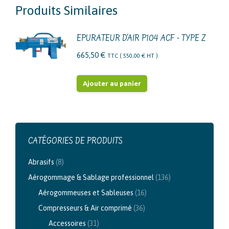
Produits Similaires
EPURATEUR D'AIR P104 ACF - TYPE Z
665,50
€
TTC (
550,00
€
HT )
Ajouter au panier
CATÉGORIES DE PRODUITS
Abrasifs
(8)
Aérogommage & Sablage professionnel
(136)
Aérogommeuses et Sableuses
(16)
Compresseurs & Air comprimé
(36)
Accessoires
(31)