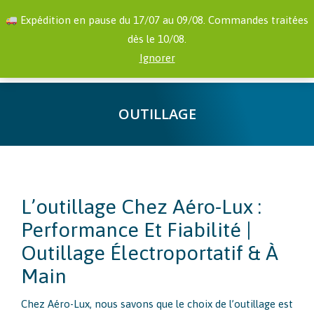
RECHERCHE
Facebook
YouTube
Expédition en pause du 17/07 au 09/08. Commandes traitées
:
page
page
dès le 10/08.
opens
opens
0,00
€
Ignorer
in
in
new
new
window
window
OUTILLAGE
Vous êtes ici :
L’outillage Chez Aéro-Lux :
Performance Et Fiabilité |
Outillage Électroportatif & À
Main
Chez Aéro-Lux, nous savons que le choix de l’outillage est