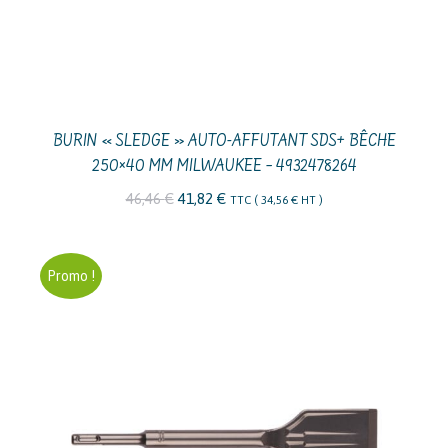
BURIN « SLEDGE » AUTO-AFFUTANT SDS+ BÊCHE
250×40 MM MILWAUKEE – 4932478264
Le
Le
46,46
€
41,82
€
TTC (
34,56
€
HT )
prix
prix
initial
actuel
Promo !
était :
est :
46,46 €.
41,82 €.