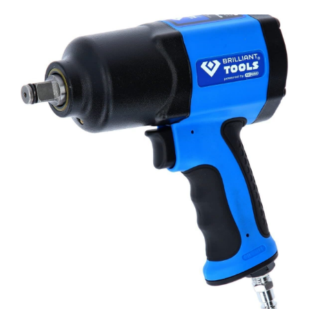
prix
prix
initial
actuel
était :
est :
56,87 €.
33,88 €.