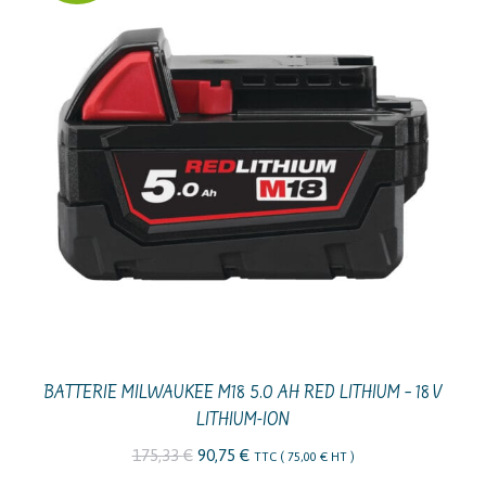
101,52 €.
60,50 €.
BATTERIE MILWAUKEE M18 5.0 AH RED LITHIUM – 18 V
LITHIUM-ION
Le
Le
175,33
€
90,75
€
TTC (
75,00
€
HT )
prix
prix