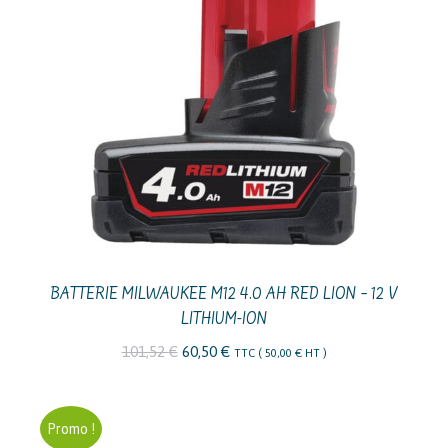
BATTERIE MILWAUKEE M12 4.0 AH RED LION – 12 V
LITHIUM-ION
Le
Le
101,52
€
60,50
€
TTC (
50,00
€
HT )
prix
prix
initial
actuel
Promo !
était :
est :