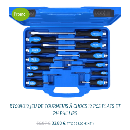
initial
actuel
Promo !
était :
est :
175,33 €.
90,75 €.
BT034012 JEU DE TOURNEVIS À CHOCS 12 PCS PLATS ET
PH PHILLIPS
Le
Le
56,87
€
33,88
€
TTC (
28,00
€
HT )