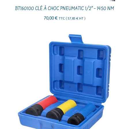
BT160100 CLÉ À CHOC PNEUMATIC 1/2″ – 1450 NM
70,00
€
TTC (
57,85
€
HT )