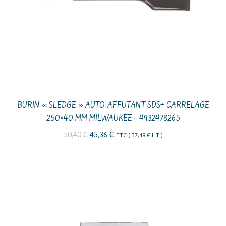
BURIN « SLEDGE » AUTO-AFFUTANT SDS+ CARRELAGE
250×40 MM MILWAUKEE – 4932478265
Le
Le
50,40
€
45,36
€
TTC (
37,49
€
HT )
prix
prix
initial
actuel
était :
est :
50,40 €.
45,36 €.