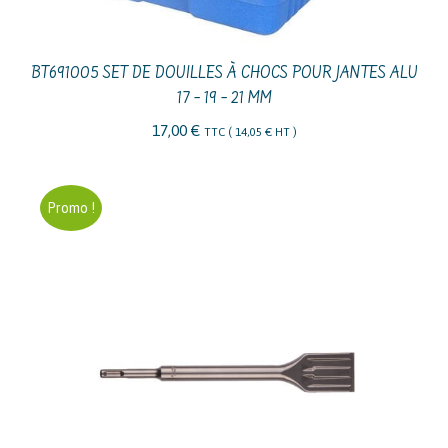
BT691005 SET DE DOUILLES À CHOCS POUR JANTES ALU
17 – 19 – 21 MM
17,00
€
TTC (
14,05
€
HT )
Promo !