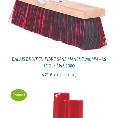
BALAIS DROIT EN FIBRE SANS MANCHE 290MM – KS
TOOLS | 146.2080
6,21
€
TTC (
5,13
€
HT )
Promo !