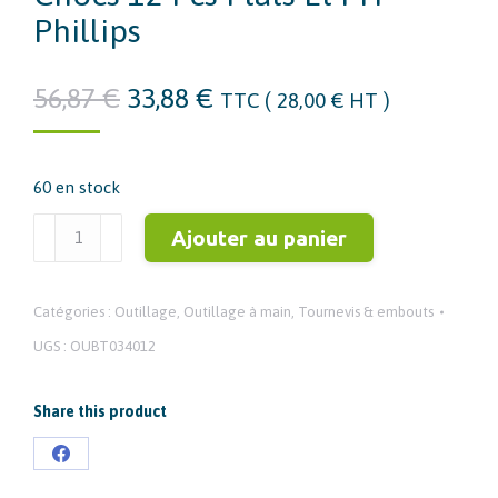
Phillips
Le
Le
56,87
€
33,88
€
TTC (
28,00
€
HT )
prix
prix
initial
actuel
60 en stock
était :
est :
56,87 €.
33,88 €.
quantité
Ajouter au panier
de
BT034012
Catégories :
Outillage
,
Outillage à main
,
Tournevis & embouts
Jeu
de
UGS :
OUBT034012
tournevis
à
Share this product
chocs
12
Partager
pcs