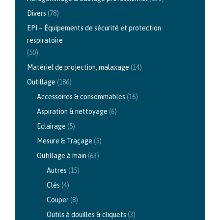
être
Divers
(78)
choisies
EPI – Équipements de sécurité et protection
sur
respiratoire
la
(50)
page
Matériel de projection, malaxage
(14)
du
Outillage
(186)
produit
Accessoires & consommables
(16)
Aspiration & nettoyage
(6)
Eclairage
(5)
Mesure & Traçage
(5)
Outillage à main
(63)
Autres
(15)
Clés
(4)
Couper
(8)
Outils à douilles & cliquets
(3)