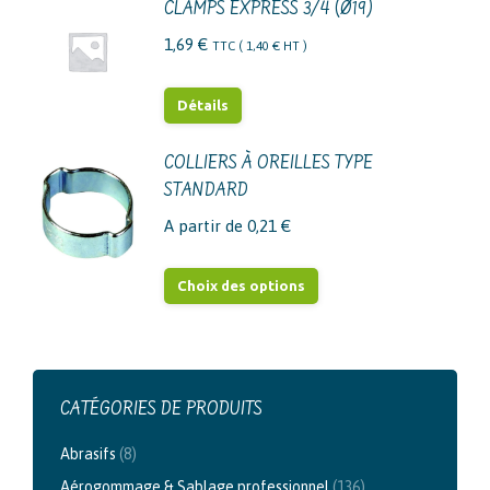
CLAMPS EXPRESS 3/4 (Ø19)
1,69
€
TTC (
1,40
€
HT )
Détails
COLLIERS À OREILLES TYPE
STANDARD
A partir de
0,21
€
Ce
Choix des options
produit
a
plusieurs
variations.
CATÉGORIES DE PRODUITS
Les
Abrasifs
(8)
options
Aérogommage & Sablage professionnel
(136)
peuvent