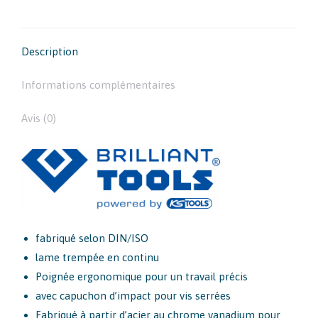
sur
Plats
Facebook
et
Description
PH
Phillips
Informations complémentaires
Avis (0)
fabriqué selon DIN/ISO
lame trempée en continu
Poignée ergonomique pour un travail précis
avec capuchon d’impact pour vis serrées
Fabriqué à partir d’acier au chrome vanadium pour