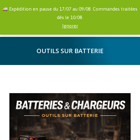
RECHERCHE
Facebook
YouTube
Expédition en pause du 17/07 au 09/08. Commandes traitées
:
page
page
dès le 10/08.
opens
opens
0,00
€
Ignorer
in
in
new
new
OUTILS SUR BATTERIE
window
window
Vous êtes ici :