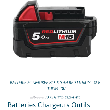
BATTERIE MILWAUKEE M18 5.0 AH RED LITHIUM – 18 V
LITHIUM-ION
Le
Le
175,33
€
90,75
€
TTC (
75,00
€
HT )
Batteries Chargeurs Outils
prix
prix