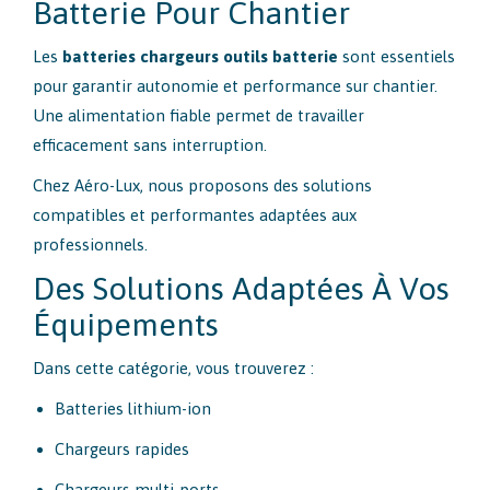
initial
actuel
Batterie Pour Chantier
était :
est :
Les
batteries chargeurs outils batterie
sont essentiels
175,33 €.
90,75 €.
pour garantir autonomie et performance sur chantier.
Une alimentation fiable permet de travailler
efficacement sans interruption.
Chez Aéro-Lux, nous proposons des solutions
compatibles et performantes adaptées aux
professionnels.
Des Solutions Adaptées À Vos
Équipements
Dans cette catégorie, vous trouverez :
Batteries lithium-ion
Chargeurs rapides
Chargeurs multi-ports