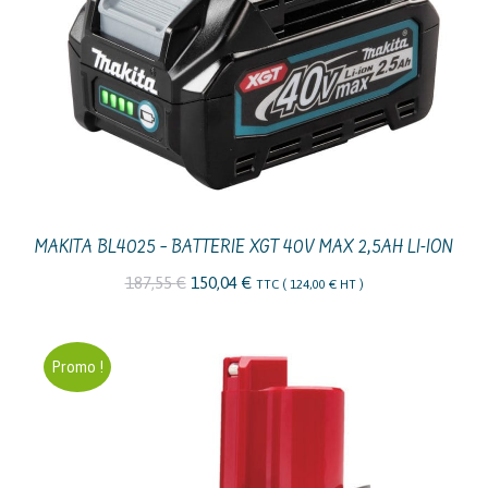
MAKITA BL4025 – BATTERIE XGT 40V MAX 2,5AH LI-ION
Le
Le
187,55
€
150,04
€
TTC (
124,00
€
HT )
prix
prix
initial
actuel
Promo !
était :
est :
187,55 €.
150,04 €.