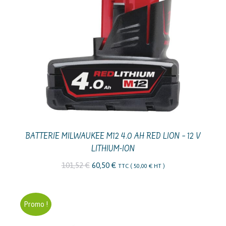
BATTERIE MILWAUKEE M12 4.0 AH RED LION – 12 V
LITHIUM-ION
Le
Le
101,52
€
60,50
€
TTC (
50,00
€
HT )
prix
prix
initial
actuel
Promo !
était :
est :
101,52 €.
60,50 €.