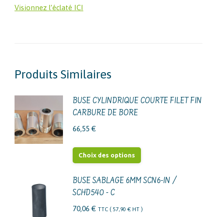
Visionnez l’éclaté ICI
Produits Similaires
BUSE CYLINDRIQUE COURTE FILET FIN
CARBURE DE BORE
66,55
€
Ce
Choix des options
produit
a
BUSE SABLAGE 6MM SCN6-IN /
SCHD540 - C
plusieurs
variations.
70,06
€
TTC (
57,90
€
HT )