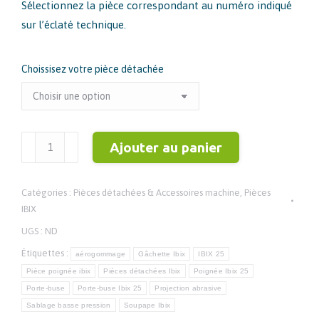
Sélectionnez la pièce correspondant au numéro indiqué
sur l’éclaté technique.
Choissisez votre pièce détachée
quantité
Ajouter au panier
de
IBIX
Catégories :
Pièces détachées & Accessoires machine
,
Pièces
25
IBIX
–
UGS :
ND
Pièces
Étiquettes :
détachées
aérogommage
Gâchette Ibix
IBIX 25
Pièce poignée ibix
Pièces détachées Ibix
Poignée Ibix 25
poignée
Porte-buse
Porte-buse Ibix 25
Projection abrasive
porte-
Sablage basse pression
Soupape Ibix
buse