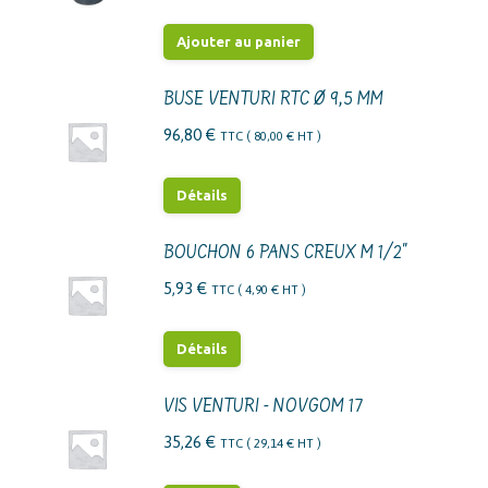
Les
options
Ajouter au panier
peuvent
être
BUSE VENTURI RTC Ø 9,5 MM
choisies
96,80
€
TTC (
80,00
€
HT )
sur
la
Détails
page
du
BOUCHON 6 PANS CREUX M 1/2"
produit
5,93
€
TTC (
4,90
€
HT )
Détails
VIS VENTURI - NOVGOM 17
35,26
€
TTC (
29,14
€
HT )