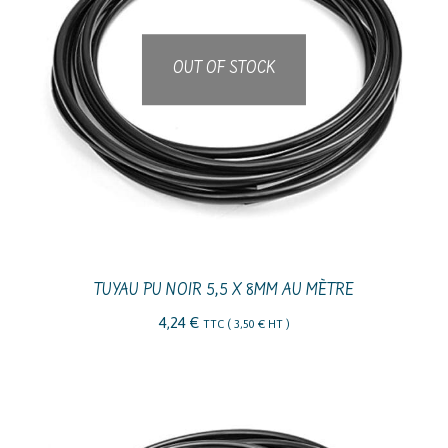
OUT OF STOCK
TUYAU PU NOIR 5,5 X 8MM AU MÈTRE
4,24
€
TTC (
3,50
€
HT )