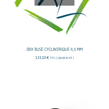
IBIX BUSE CYCLINDRIQUE 4,5 MM
133,10
€
TTC (
110,00
€
HT )