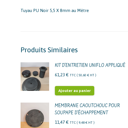
Tuyau PU Noir 5,5 X 8mm au Mètre
Produits Similaires
KIT D'ENTRETIEN UNIFLO APPLIQUÉ
61,23
€
TTC (
50,60
€
HT )
Ajouter au panier
MEMBRANE CAOUTCHOUC POUR
SOUPAPE D'ÉCHAPPEMENT
11,47
€
TTC (
9,48
€
HT )