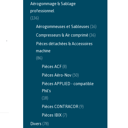
Aérogommage & Sablage
professionnel
(136)
Aérogommeuses et Sableuses
(16)
Compresseurs & Air comprimé
(36)
Pièces détachées & Accessoires
machine
(86)
Pièces ACF
(8)
Pièces Aéro-Nov
(50)
Pièces APPLIED - compatible
Phil's
(18)
Pièces CONTRACOR
(9)
Pièces IBIX
(7)
Divers
(78)