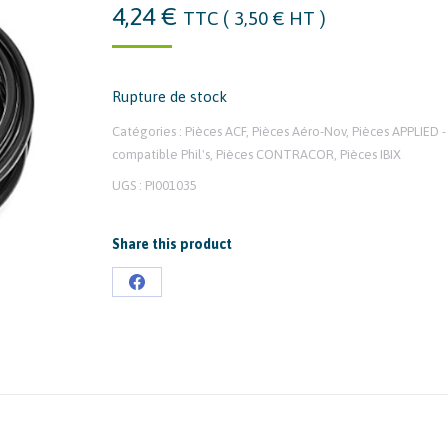
4,24
€
TTC (
3,50
€
HT )
Rupture de stock
Catégories :
Pièces ACF
,
Pièces Aéro-Nov
,
Pièces APPLIED -
compatible Phil's
,
Pièces CONTRACOR
,
Pièces IBIX
UGS :
PI001035
Share this product
Partager
sur
Facebook