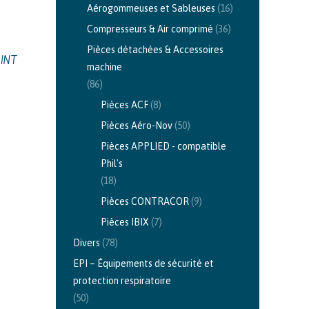
Aérogommeuses et Sableuses
(16)
Compresseurs & Air comprimé
(36)
Pièces détachées & Accessoires
INT
machine
(86)
Pièces ACF
(8)
Pièces Aéro-Nov
(50)
Pièces APPLIED - compatible
Phil's
(18)
Pièces CONTRACOR
(9)
Pièces IBIX
(7)
Divers
(78)
EPI – Équipements de sécurité et
protection respiratoire
(50)