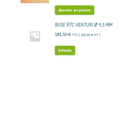
Ajouter au panier
BUSE RTC VENTURI Ø 9,5 MM
181,50
€
TTC (
150,00
€
HT )
Détails