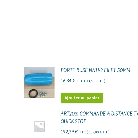
PORTE BUSE NNH-2 FILET 50MM
16,34
€
TTC (
13,50
€
HT )
Ajouter au panier
ART2031 COMMANDE A DISTANCE T
QUICK STOP
192,39
€
TTC (
159,00
€
HT )