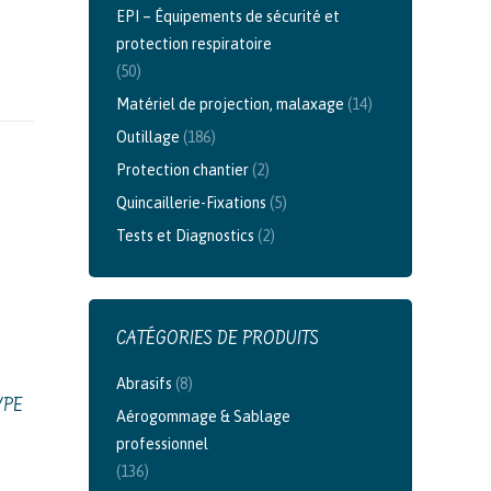
EPI – Équipements de sécurité et
protection respiratoire
(50)
Matériel de projection, malaxage
(14)
Outillage
(186)
Protection chantier
(2)
Quincaillerie-Fixations
(5)
Tests et Diagnostics
(2)
CATÉGORIES DE PRODUITS
Abrasifs
(8)
YPE
Aérogommage & Sablage
professionnel
(136)