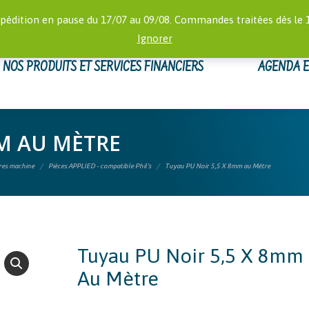
RECHERCHE
 16:00)
MON
pédition en pause du 17/07 au 09/08. Commandes traitées dès le 
:
Ignorer
NOS PRODUITS ET SERVICES FINANCIERS
AGENDA 
MM AU MÈTRE
ires machine
Pièces APPLIED - compatible Phil's
Tuyau PU Noir 5,5 X 8mm au Mètre
Tuyau PU Noir 5,5 X 8mm
Au Mètre