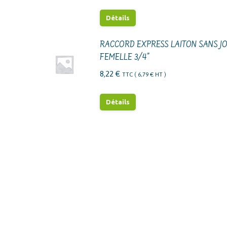
Détails
RACCORD EXPRESS LAITON SANS JO
FEMELLE 3/4"
8,22
€
TTC (
6,79
€
HT )
Détails