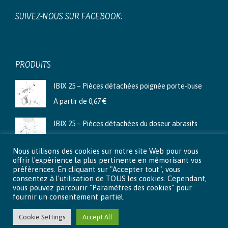
SUIVEZ-NOUS SUR FACEBOOK:
PRODUITS
IBIX 25 – Pièces détachées poignée porte-buse
A partir de
0,67
€
IBIX 25 – Pièces détachées du doseur abrasifs
A partir de
3,99
€
Nous utilisons des cookies sur notre site Web pour vous
Ibix 9 - Pièces détachées du doseur abrasifs
offrir l'expérience la plus pertinente en mémorisant vos
préférences. En cliquant sur "Accepter tout", vous
A partir de
2,66
€
consentez à l'utilisation de TOUS les cookies. Cependant,
vous pouvez parcourir "Paramètres des cookies" pour
fournir un consentement partiel.
Cookie Settings
Accept All
© 2015 - 2026 Aéro-Lux . Tous droits réservés |
Mentions légales
|