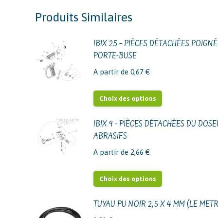
Produits Similaires
IBIX 25 – PIÈCES DÉTACHÉES POIGN
PORTE-BUSE
A partir de
0,67
€
Ce
Choix des options
produit
a
IBIX 9 - PIÈCES DÉTACHÉES DU DOS
ABRASIFS
plusieurs
variations.
A partir de
2,66
€
Les
options
Ce
Choix des options
peuvent
produit
être
a
TUYAU PU NOIR 2,5 X 4 MM (LE MET
choisies
plusieurs