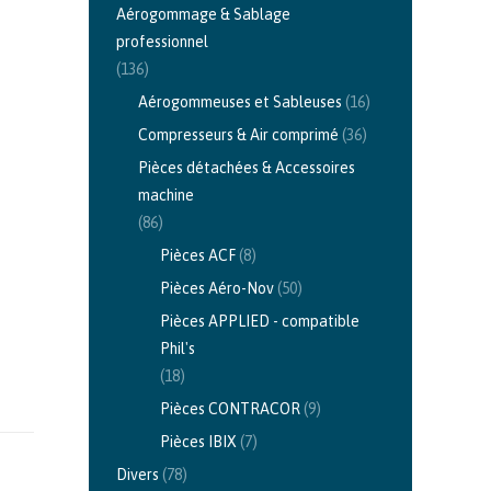
Aérogommage & Sablage
professionnel
(136)
Aérogommeuses et Sableuses
(16)
Compresseurs & Air comprimé
(36)
Pièces détachées & Accessoires
machine
(86)
Pièces ACF
(8)
Pièces Aéro-Nov
(50)
Pièces APPLIED - compatible
Phil's
(18)
Pièces CONTRACOR
(9)
Pièces IBIX
(7)
Divers
(78)