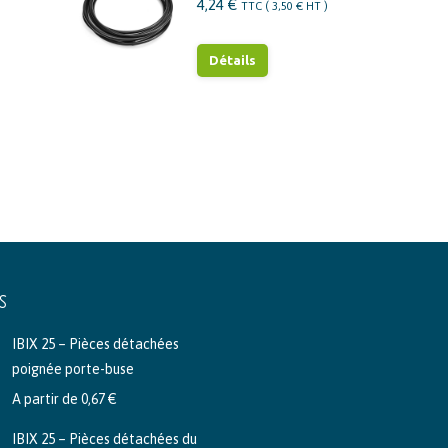
4,24
€
TTC (
3,50
€
HT )
sur
la
Détails
page
du
produit
S
IBIX 25 – Pièces détachées
poignée porte-buse
A partir de
0,67
€
IBIX 25 – Pièces détachées du