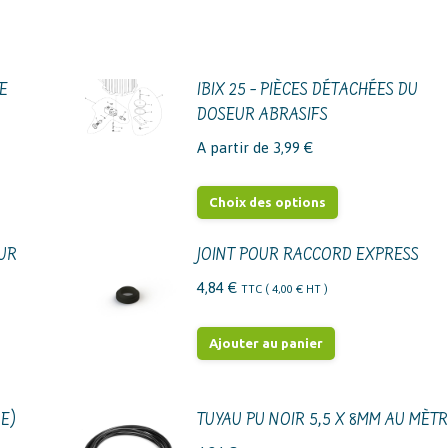
ÉE
IBIX 25 – PIÈCES DÉTACHÉES DU
DOSEUR ABRASIFS
A partir de
3,99
€
Ce
Choix des options
produit
a
EUR
JOINT POUR RACCORD EXPRESS
plusieurs
4,84
€
TTC (
4,00
€
HT )
variations.
Les
Ajouter au panier
options
peuvent
être
RE)
TUYAU PU NOIR 5,5 X 8MM AU MÈT
choisies