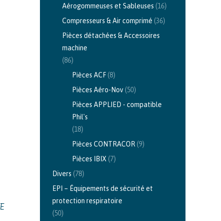
Aérogommeuses et Sableuses
(16)
Compresseurs & Air comprimé
(36)
Pièces détachées & Accessoires
machine
(86)
Pièces ACF
(8)
Pièces Aéro-Nov
(50)
Pièces APPLIED - compatible
Phil's
(18)
Pièces CONTRACOR
(9)
Pièces IBIX
(7)
Divers
(78)
EPI – Équipements de sécurité et
protection respiratoire
RE
(50)