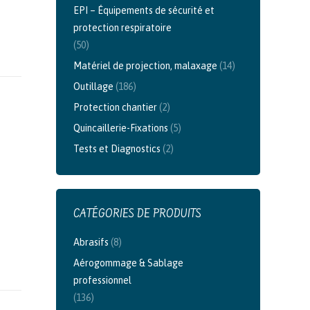
EPI – Équipements de sécurité et
protection respiratoire
(50)
Matériel de projection, malaxage
(14)
Outillage
(186)
Protection chantier
(2)
Quincaillerie-Fixations
(5)
Tests et Diagnostics
(2)
CATÉGORIES DE PRODUITS
Abrasifs
(8)
Aérogommage & Sablage
professionnel
(136)