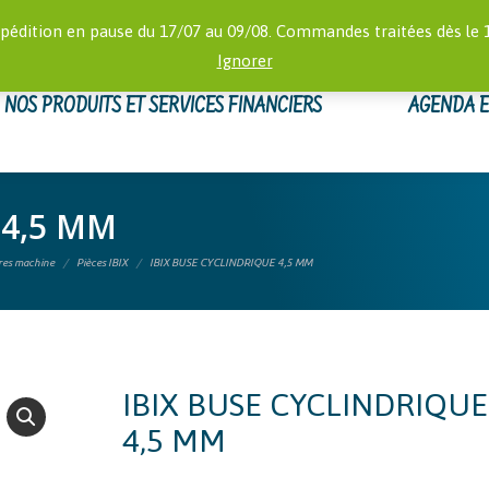
RECHERCHE
 16:00)
MON
pédition en pause du 17/07 au 09/08. Commandes traitées dès le 
:
Ignorer
NOS PRODUITS ET SERVICES FINANCIERS
AGENDA 
 4,5 MM
ires machine
Pièces IBIX
IBIX BUSE CYCLINDRIQUE 4,5 MM
IBIX BUSE CYCLINDRIQUE
4,5 MM