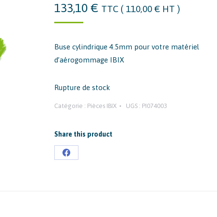
133,10
€
TTC (
110,00
€
HT )
Buse cylindrique 4.5mm pour votre matériel
d’aérogommage IBIX
Rupture de stock
Catégorie :
Pièces IBIX
UGS :
PI074003
Share this product
Partager
sur
Facebook