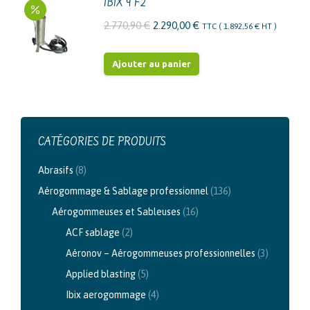
IBIX 9 F2
Le
Le
2.770,90
€
2.290,00
€
TTC (
1.892,56
€
HT )
prix
prix
initial
actuel
Ajouter au panier
était :
est :
2.770,90 €.
2.290,00 €.
CATÉGORIES DE PRODUITS
Abrasifs
(8)
Aérogommage & Sablage professionnel
(136)
Aérogommeuses et Sableuses
(16)
ACF sablage
(2)
Aéronov – Aérogommeuses professionnelles
(3)
Applied blasting
(5)
Ibix aerogommage
(4)