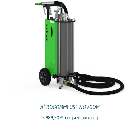
AÉROGOMMEUSE NOVGOM
5.989,50
€
TTC (
4.950,00
€
HT )