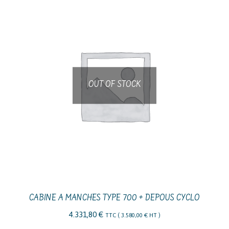
OUT OF STOCK
CABINE A MANCHES TYPE 700 + DEPOUS CYCLO
4.331,80
€
TTC (
3.580,00
€
HT )