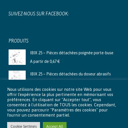
SUIVEZ-NOUS SUR FACEBOOK:
PRODUITS
IBIX 25 – Pièces détachées poignée porte-buse
A partir de
0,67
€
IBIX 25 – Pièces détachées du doseur abrasifs
A partir de
3,99
€
Nous utilisons des cookies sur notre site Web pour vous
Ibix 9 - Pièces détachées du doseur abrasifs
offrir l'expérience la plus pertinente en mémorisant vos
préférences. En cliquant sur "Accepter tout", vous
A partir de
2,66
€
consentez à l'utilisation de TOUS les cookies. Cependant,
vous pouvez parcourir "Paramètres des cookies" pour
fournir un consentement partiel.
Cookie Settings
Accept All
© 2015 - 2026 Aéro-Lux . Tous droits réservés |
Mentions légales
|