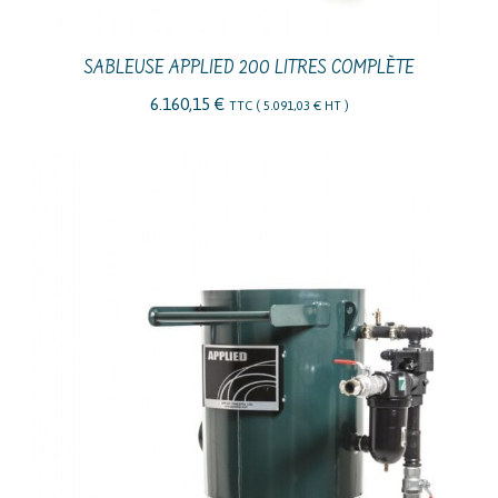
SABLEUSE APPLIED 200 LITRES COMPLÈTE
6.160,15
€
TTC (
5.091,03
€
HT )