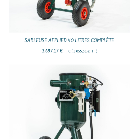
SABLEUSE APPLIED 40 LITRES COMPLÈTE
3.697,17
€
TTC (
3.055,51
€
HT )