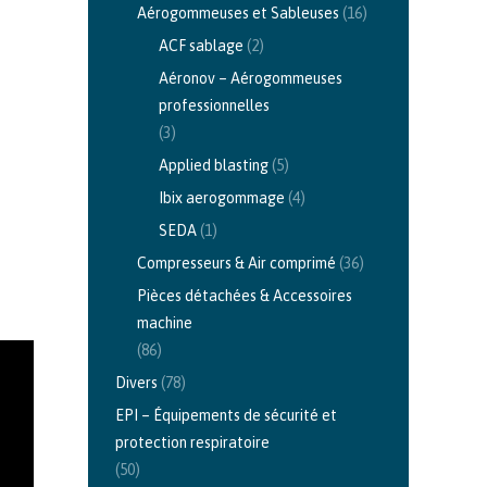
Aérogommeuses et Sableuses
(16)
ACF sablage
(2)
Aéronov – Aérogommeuses
professionnelles
(3)
Applied blasting
(5)
Ibix aerogommage
(4)
SEDA
(1)
Compresseurs & Air comprimé
(36)
Pièces détachées & Accessoires
machine
(86)
Divers
(78)
EPI – Équipements de sécurité et
protection respiratoire
(50)