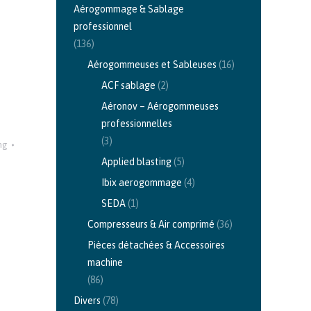
Aérogommage & Sablage
professionnel
(136)
Aérogommeuses et Sableuses
(16)
ACF sablage
(2)
Aéronov – Aérogommeuses
professionnelles
(3)
ng
Applied blasting
(5)
Ibix aerogommage
(4)
SEDA
(1)
Compresseurs & Air comprimé
(36)
Pièces détachées & Accessoires
machine
(86)
Divers
(78)