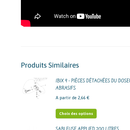
Produits Similaires
IBIX 9 - PIÈCES DÉTACHÉES DU DOS
ABRASIFS
A partir de
2,66
€
Ce
Choix des options
produit
a
SABLEUSE APPLIED 200 LITRES