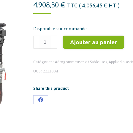
4.908,30
€
TTC (
4.056,45
€
HT )
Disponible sur commande
quantité
Ajouter au panier
de
Sableuse
Catégories :
Aérogommeuses et Sableuses
,
Applied blasti
APPLIED
140
UGS :
221100-1
Litres
complète
Share this product
Partager
sur
Facebook