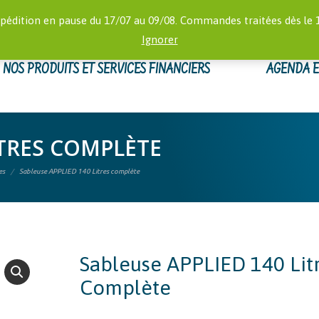
RECHERCHE
 16:00)
MON
pédition en pause du 17/07 au 09/08. Commandes traitées dès le 
:
Ignorer
NOS PRODUITS ET SERVICES FINANCIERS
AGENDA 
ITRES COMPLÈTE
es
Sableuse APPLIED 140 Litres complète
Sableuse APPLIED 140 Lit
Complète