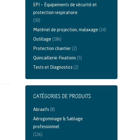
EPI – Équipements de sécurité et
protection respiratoire
(50)
Matériel de projection, malaxage
(14)
Outillage
(186)
Protection chantier
(2)
Quincaillerie-Fixations
(5)
Tests et Diagnostics
(2)
CATÉGORIES DE PRODUITS
Abrasifs
(8)
Aérogommage & Sablage
professionnel
(136)