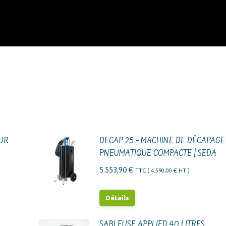
EUR
DECAP 25 – MACHINE DE DÉCAPAGE
PNEUMATIQUE COMPACTE | SEDA
5.553,90
€
TTC (
4.590,00
€
HT )
Détails
SABLEUSE APPLIED 40 LITRES