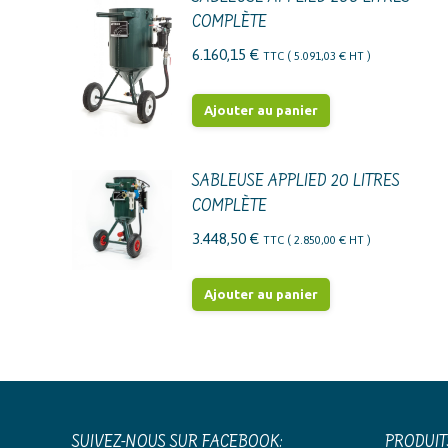
plusieurs
COMPLÈTE
variations.
6.160,15
€
TTC (
5.091,03
€
HT )
Les
options
Ajouter au panier
peuvent
être
SABLEUSE APPLIED 20 LITRES
choisies
COMPLÈTE
sur
la
3.448,50
€
TTC (
2.850,00
€
HT )
page
du
Ajouter au panier
produit
SUIVEZ-NOUS SUR FACEBOOK:
PRODUIT