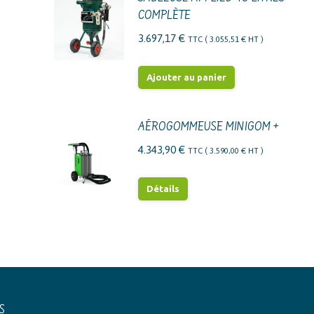
COMPLÈTE
3.697,17
€
TTC (
3.055,51
€
HT )
Ajouter au panier
AÉROGOMMEUSE MINIGOM +
4.343,90
€
TTC (
3.590,00
€
HT )
Détails
S