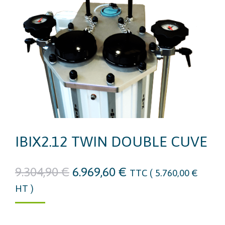
IBIX2.12 TWIN DOUBLE CUVE
Le
Le
9.304,90
€
6.969,60
€
TTC (
5.760,00
€
prix
prix
HT )
initial
actuel
était :
est :