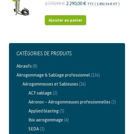
Le
Le
2.770,90
€
2.290,00
€
TTC (
1.892,56
€
HT )
prix
prix
initial
actuel
Ajouter au panier
était :
est :
2.770,90 €.
2.290,00 €.
CATÉGORIES DE PRODUITS
Abrasifs
(8)
Aérogommage & Sablage professionnel
(136)
Aérogommeuses et Sableuses
(16)
ACF sablage
(2)
Aéronov – Aérogommeuses professionnelles
(3)
Applied blasting
(5)
Ibix aerogommage
(4)
SEDA
(1)