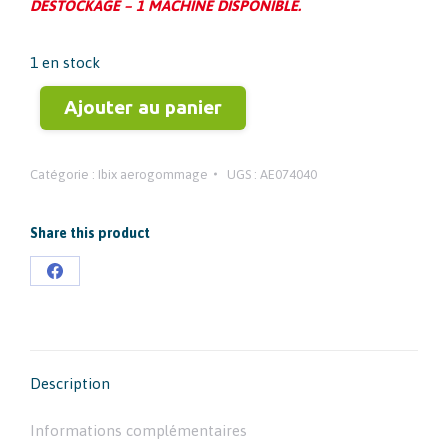
9.304,90 €.
6.969,60 €.
DESTOCKAGE – 1 MACHINE DISPONIBLE.
1 en stock
Ajouter au panier
Catégorie :
Ibix aerogommage
UGS :
AE074040
Share this product
Partager
sur
Facebook
Description
Informations complémentaires