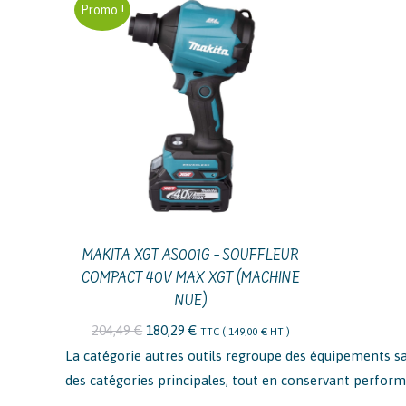
Promo !
MAKITA XGT AS001G – SOUFFLEUR
COMPACT 40V MAX XGT (MACHINE
NUE)
Le
Le
204,49
€
180,29
€
TTC (
149,00
€
HT )
prix
prix
La catégorie autres outils regroupe des équipements sa
initial
actuel
des catégories principales, tout en conservant perform
était :
est :