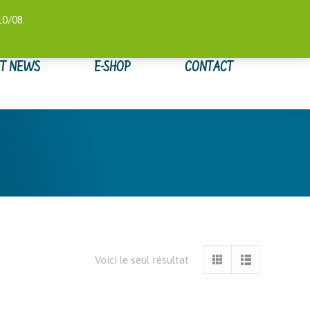
 COMPTE
SUIVI DE COMMANDE
WISHLIST
0,00
€
10/08.
ET NEWS
E-SHOP
CONTACT
Voici le seul résultat