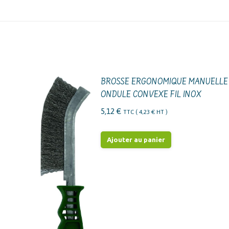
BROSSE ERGONOMIQUE MANUELLE
ONDULE CONVEXE FIL INOX
5,12
€
TTC (
4,23
€
HT )
Ajouter au panier