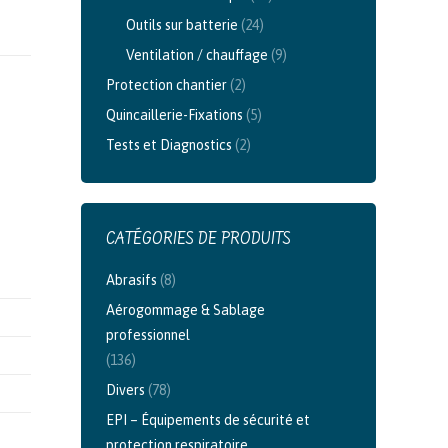
Outils sur batterie
(24)
Ventilation / chauffage
(9)
Protection chantier
(2)
Quincaillerie-Fixations
(5)
Tests et Diagnostics
(2)
CATÉGORIES DE PRODUITS
Abrasifs
(8)
Aérogommage & Sablage
professionnel
(136)
Divers
(78)
EPI – Équipements de sécurité et
protection respiratoire