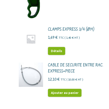
CLAMPS EXPRESS 3/4 (Ø19)
1,69
€
TTC (
1,40
€
HT )
Détails
CABLE DE SECURITE ENTRE RAC.
EXPRESS=PIECE
12,10
€
TTC (
10,00
€
HT )
Ajouter au panier