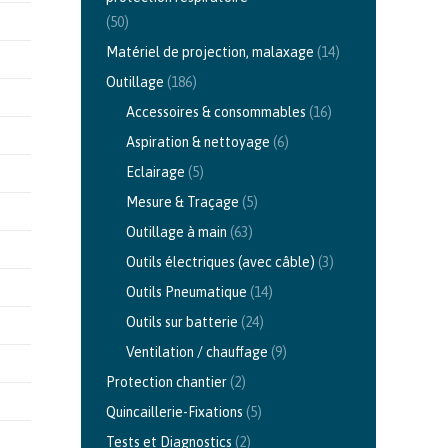
(50)
Matériel de projection, malaxage
(14)
Outillage
(186)
Accessoires & consommables
(16)
Aspiration & nettoyage
(6)
Eclairage
(5)
Mesure & Traçage
(5)
Outillage à main
(63)
Outils électriques (avec câble)
(3)
Outils Pneumatique
(14)
Outils sur batterie
(24)
Ventilation / chauffage
(9)
Protection chantier
(2)
Quincaillerie-Fixations
(5)
Tests et Diagnostics
(2)