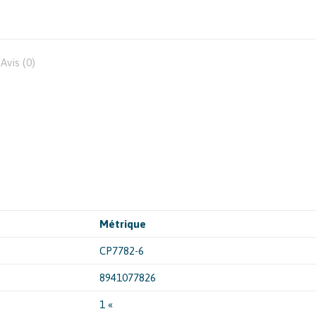
Avis (0)
Métrique
CP7782-6
8941077826
1 «