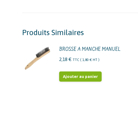
Produits Similaires
BROSSE A MANCHE MANUEL
2,18
€
TTC (
1,80
€
HT )
Ajouter au panier