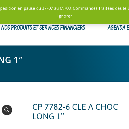
RECHERCHE
 16:00)
MON
pédition en pause du 17/07 au 09/08. Commandes traitées dès le 
:
Ignorer
NOS PRODUITS ET SERVICES FINANCIERS
AGENDA 
NG 1″
CP 7782-6 CLE A CHOC
LONG 1″