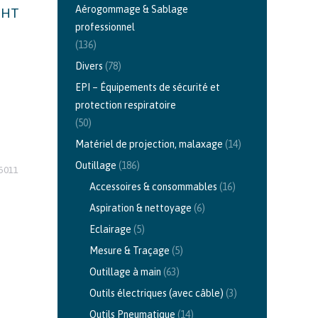
Aérogommage & Sablage
HT
professionnel
(136)
Divers
(78)
EPI – Équipements de sécurité et
protection respiratoire
(50)
Matériel de projection, malaxage
(14)
Outillage
(186)
5011
Accessoires & consommables
(16)
Aspiration & nettoyage
(6)
Eclairage
(5)
Mesure & Traçage
(5)
Outillage à main
(63)
Outils électriques (avec câble)
(3)
Outils Pneumatique
(14)