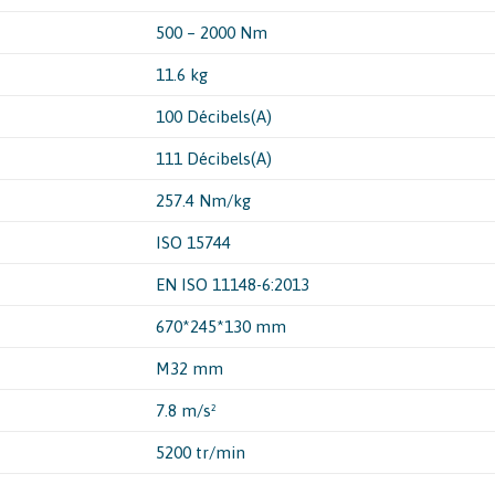
500 – 2000 Nm
11.6 kg
100 Décibels(A)
111 Décibels(A)
257.4 Nm/kg
ISO 15744
EN ISO 11148-6:2013
670*245*130 mm
M32 mm
7.8 m/s²
5200 tr/min