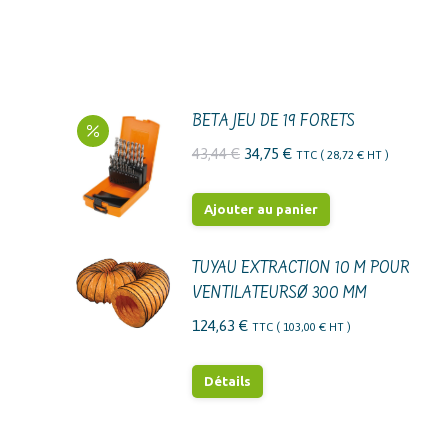
BETA JEU DE 19 FORETS
Le
Le
43,44
€
34,75
€
TTC (
28,72
€
HT )
prix
prix
initial
actuel
Ajouter au panier
était :
est :
43,44 €.
34,75 €.
TUYAU EXTRACTION 10 M POUR
VENTILATEURSØ 300 MM
124,63
€
TTC (
103,00
€
HT )
Détails