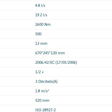
4.8 l/s
19.2 l/s
2600 Nm
500
13 mm
670*245*130 mm
2006/42/EC (17/05/2006)
1/2 «
3 Décibels(A)
1.8 m/s²
520 mm
ISO-28927-2