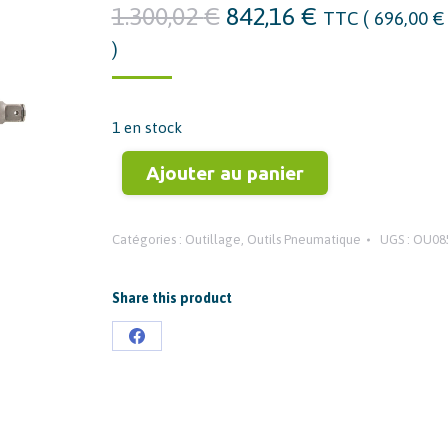
Le
Le
1.300,02
€
842,16
€
TTC (
696,00
€
prix
prix
)
initial
actuel
était :
est :
1.300,02 €.
842,16 €.
1 en stock
Ajouter au panier
Catégories :
Outillage
,
Outils Pneumatique
UGS :
OU08
Share this product
Partager
sur
Facebook