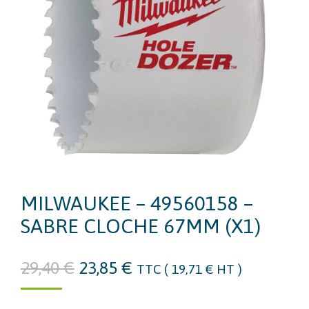
MILWAUKEE – 49560158 –
SABRE CLOCHE 67MM (X1)
Le
Le
29,40
€
23,85
€
TTC (
19,71
€
HT )
prix
prix
initial
actuel