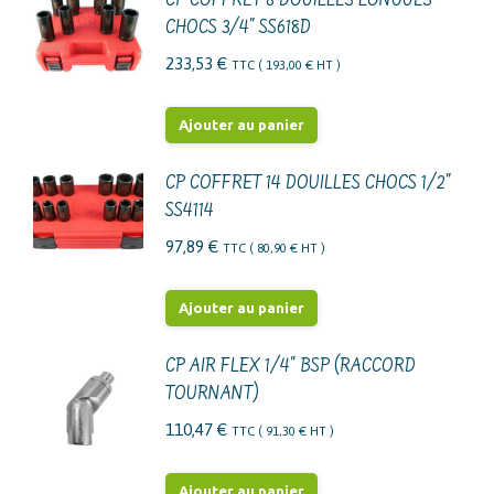
CP COFFRET 8 DOUILLES LONGUES
CHOCS 3/4" SS618D
233,53
€
TTC (
193,00
€
HT )
Ajouter au panier
CP COFFRET 14 DOUILLES CHOCS 1/2"
SS4114
97,89
€
TTC (
80,90
€
HT )
Ajouter au panier
CP AIR FLEX 1/4" BSP (RACCORD
TOURNANT)
110,47
€
TTC (
91,30
€
HT )
Ajouter au panier