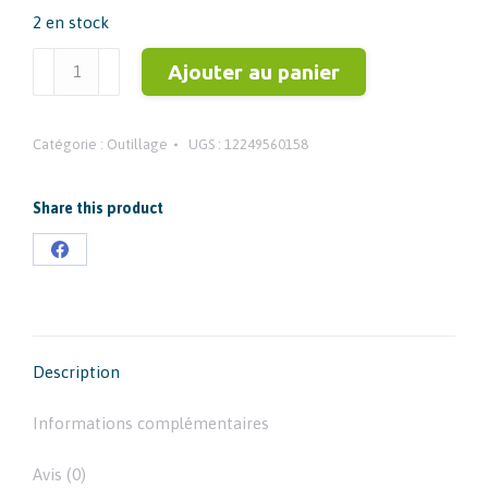
2 en stock
était :
est :
29,40 €.
23,85 €.
quantité
Ajouter au panier
de
MILWAUKEE
Catégorie :
Outillage
UGS :
12249560158
-
49560158
-
Share this product
SABRE
Partager
CLOCHE
sur
67MM
(X1)
Facebook
Description
Informations complémentaires
Avis (0)