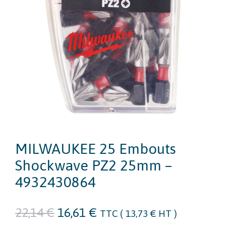
MILWAUKEE 25 Embouts
Shockwave PZ2 25mm –
4932430864
Le
Le
22,14
€
16,61
€
TTC (
13,73
€
HT )