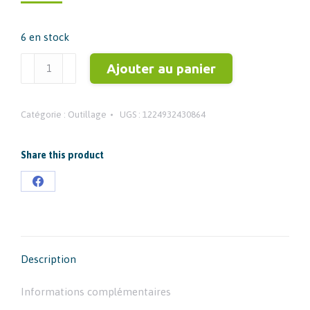
prix
prix
initial
actuel
6 en stock
était :
est :
22,14 €.
16,61 €.
quantité
Ajouter au panier
de
MILWAUKEE
Catégorie :
Outillage
UGS :
1224932430864
25
embouts
Shockwave
Share this product
PZ2
Partager
25mm
sur
-
4932430864
Facebook
Description
Informations complémentaires