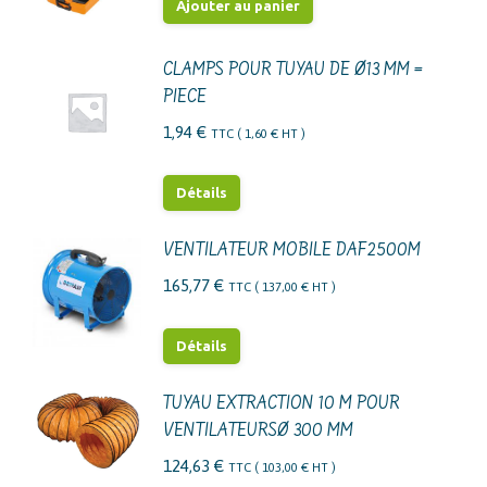
initial
actuel
Ajouter au panier
était :
est :
43,44 €.
34,75 €.
CLAMPS POUR TUYAU DE Ø13 MM =
PIECE
1,94
€
TTC (
1,60
€
HT )
Détails
VENTILATEUR MOBILE DAF2500M
165,77
€
TTC (
137,00
€
HT )
Détails
TUYAU EXTRACTION 10 M POUR
VENTILATEURSØ 300 MM
124,63
€
TTC (
103,00
€
HT )