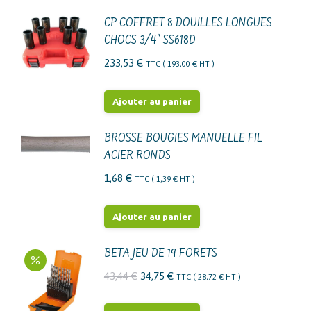
CP COFFRET 8 DOUILLES LONGUES
CHOCS 3/4" SS618D
233,53
€
TTC (
193,00
€
HT )
Ajouter au panier
BROSSE BOUGIES MANUELLE FIL
ACIER RONDS
1,68
€
TTC (
1,39
€
HT )
Ajouter au panier
BETA JEU DE 19 FORETS
Le
Le
43,44
€
34,75
€
TTC (
28,72
€
HT )
prix
prix