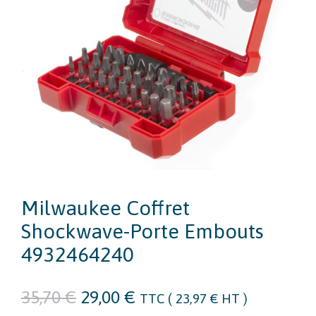
Milwaukee Coffret
Shockwave-Porte Embouts
4932464240
Le
Le
35,70
€
29,00
€
TTC (
23,97
€
HT )