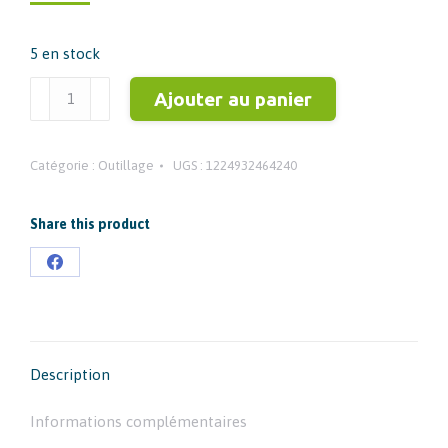
prix
prix
initial
actuel
5 en stock
était :
est :
35,70 €.
29,00 €.
quantité
Ajouter au panier
de
Milwaukee
Catégorie :
Outillage
UGS :
1224932464240
Coffret
Shockwave-
Porte
Share this product
Embouts
Partager
4932464240
sur
Facebook
Description
Informations complémentaires