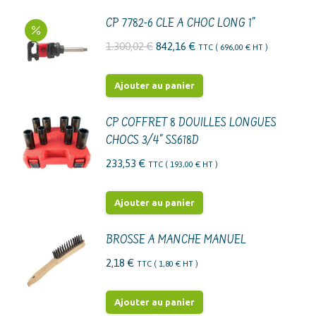
CP 7782-6 CLE A CHOC LONG 1"
Le
Le
1.300,02
€
842,16
€
TTC (
696,00
€
HT )
prix
prix
initial
actuel
Ajouter au panier
était :
est :
1.300,02 €.
842,16 €.
CP COFFRET 8 DOUILLES LONGUES
CHOCS 3/4" SS618D
233,53
€
TTC (
193,00
€
HT )
Ajouter au panier
BROSSE A MANCHE MANUEL
2,18
€
TTC (
1,80
€
HT )
Ajouter au panier