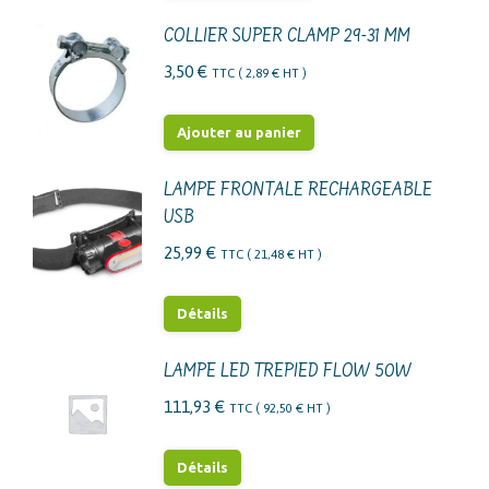
COLLIER SUPER CLAMP 29-31 MM
3,50
€
TTC (
2,89
€
HT )
Ajouter au panier
LAMPE FRONTALE RECHARGEABLE
USB
25,99
€
TTC (
21,48
€
HT )
Détails
LAMPE LED TREPIED FLOW 50W
111,93
€
TTC (
92,50
€
HT )
Détails