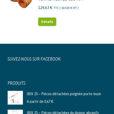
variations.
124,63
€
TTC (
103,00
€
HT )
Les
options
Détails
peuvent
être
choisies
sur
la
SUIVEZ-NOUS SUR FACEBOOK:
page
du
produit
PRODUITS
IBIX 25 – Pièces détachées poignée porte-buse
A partir de
0,67
€
IBIX 25 – Pièces détachées du doseur abrasifs