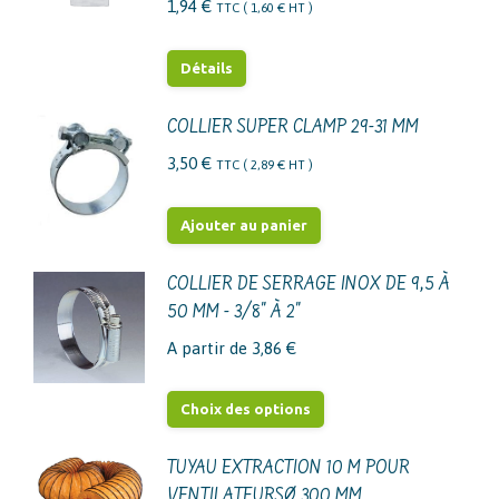
1,94
€
TTC (
1,60
€
HT )
Détails
COLLIER SUPER CLAMP 29-31 MM
3,50
€
TTC (
2,89
€
HT )
Ajouter au panier
COLLIER DE SERRAGE INOX DE 9,5 À
50 MM - 3/8" À 2"
A partir de
3,86
€
Ce
Choix des options
produit
a
TUYAU EXTRACTION 10 M POUR
VENTILATEURSØ 300 MM
plusieurs