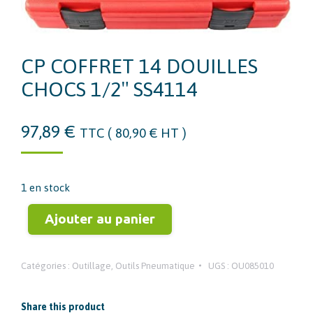
CP COFFRET 14 DOUILLES
CHOCS 1/2″ SS4114
97,89
€
TTC (
80,90
€
HT )
1 en stock
Ajouter au panier
Catégories :
Outillage
,
Outils Pneumatique
UGS :
OU085010
Share this product