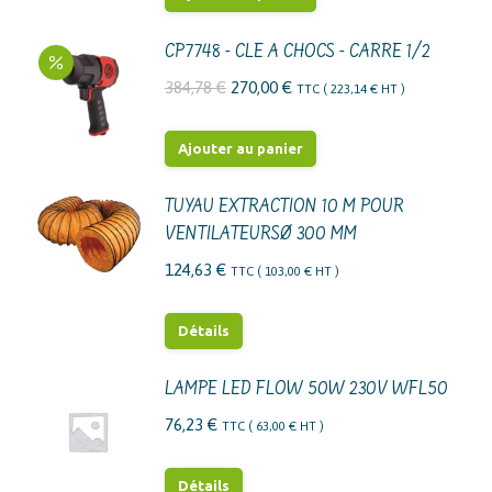
CP7748 - CLE A CHOCS - CARRE 1/2
Le
Le
384,78
€
270,00
€
TTC (
223,14
€
HT )
prix
prix
initial
actuel
Ajouter au panier
était :
est :
384,78 €.
270,00 €.
TUYAU EXTRACTION 10 M POUR
VENTILATEURSØ 300 MM
124,63
€
TTC (
103,00
€
HT )
Détails
LAMPE LED FLOW 50W 230V WFL50
76,23
€
TTC (
63,00
€
HT )
Détails