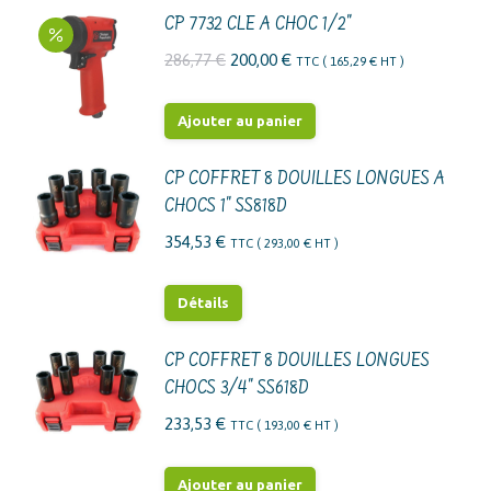
CP 7732 CLE A CHOC 1/2"
Le
Le
286,77
€
200,00
€
TTC (
165,29
€
HT )
prix
prix
initial
actuel
Ajouter au panier
était :
est :
286,77 €.
200,00 €.
CP COFFRET 8 DOUILLES LONGUES A
CHOCS 1" SS818D
354,53
€
TTC (
293,00
€
HT )
Détails
CP COFFRET 8 DOUILLES LONGUES
CHOCS 3/4" SS618D
233,53
€
TTC (
193,00
€
HT )
Ajouter au panier