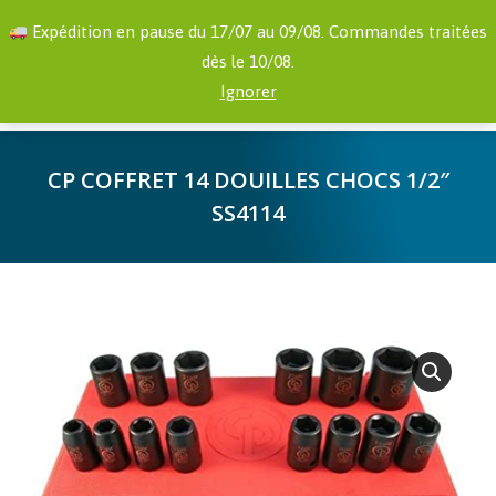
RECHERCHE
Facebook
YouTube
Expédition en pause du 17/07 au 09/08. Commandes traitées
:
page
page
dès le 10/08.
opens
opens
0,00
€
Ignorer
in
in
new
new
CP COFFRET 14 DOUILLES CHOCS 1/2″
window
window
SS4114
Vous êtes ici :