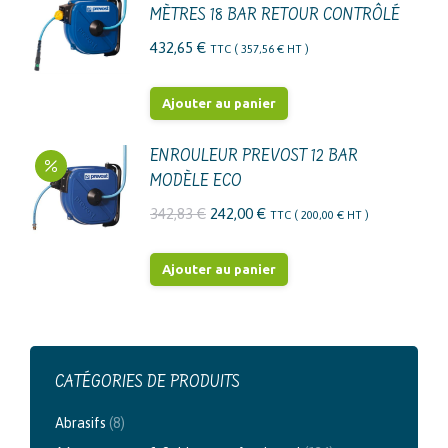
être
MÈTRES 18 BAR RETOUR CONTRÔLÉ
plusieurs
choisies
variations.
432,65
€
TTC (
357,56
€
HT )
sur
Les
la
options
Ajouter au panier
page
peuvent
du
être
ENROULEUR PREVOST 12 BAR
produit
choisies
MODÈLE ECO
sur
Le
Le
342,83
€
242,00
€
TTC (
200,00
€
HT )
la
prix
prix
page
initial
actuel
Ajouter au panier
du
était :
est :
produit
342,83 €.
242,00 €.
CATÉGORIES DE PRODUITS
Abrasifs
(8)