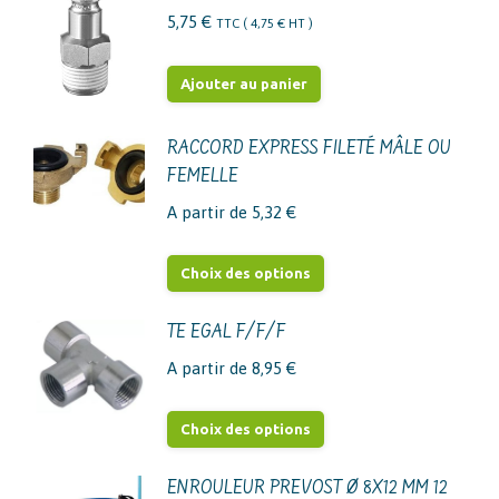
5,75
€
TTC (
4,75
€
HT )
Ajouter au panier
RACCORD EXPRESS FILETÉ MÂLE OU
FEMELLE
A partir de
5,32
€
Ce
Choix des options
produit
a
TE EGAL F/F/F
plusieurs
A partir de
8,95
€
variations.
Les
Ce
Choix des options
options
produit
peuvent
a
ENROULEUR PREVOST Ø 8X12 MM 12