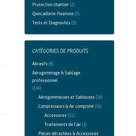
Protection chantier
(2)
Quincaillerie-Fixations
(5)
Tests et Diagnostics
(2)
CATÉGORIES DE PRODUITS
Abrasifs
(8)
Aérogommage & Sablage
professionnel
(136)
Aérogommeuses et Sableuses
(16)
Compresseurs & Air comprimé
(36)
Accessoires
(31)
Traitements de l'air
(2)
Pièces détachées & Accessoires