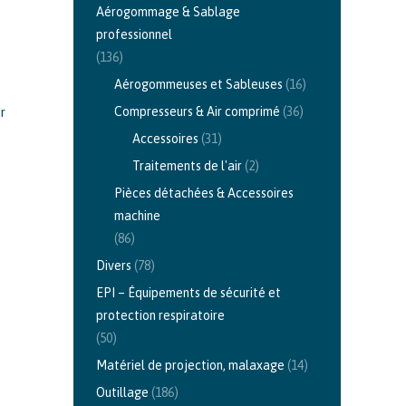
Aérogommage & Sablage
professionnel
(136)
Aérogommeuses et Sableuses
(16)
r
Compresseurs & Air comprimé
(36)
Accessoires
(31)
Traitements de l'air
(2)
Pièces détachées & Accessoires
machine
(86)
Divers
(78)
EPI – Équipements de sécurité et
protection respiratoire
(50)
Matériel de projection, malaxage
(14)
Outillage
(186)