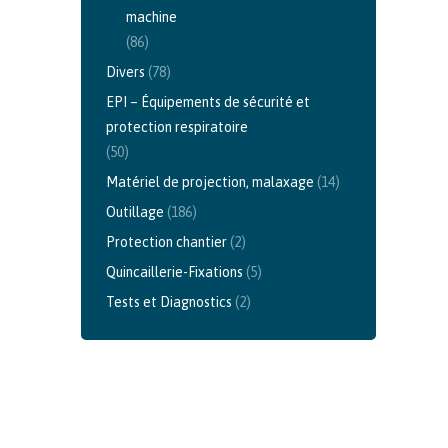
machine
(86)
Divers
(78)
EPI – Équipements de sécurité et
protection respiratoire
(50)
Matériel de projection, malaxage
(14)
Outillage
(186)
Protection chantier
(2)
Quincaillerie-Fixations
(5)
Tests et Diagnostics
(2)