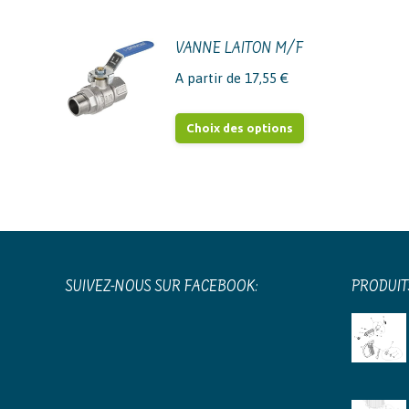
VANNE LAITON M/F
A partir de
17,55
€
Ce
Choix des options
produit
a
plusieurs
variations.
Les
options
SUIVEZ-NOUS SUR FACEBOOK:
PRODUIT
peuvent
être
choisies
sur
la