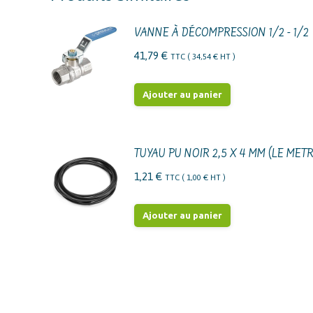
VANNE À DÉCOMPRESSION 1/2 - 1/2
41,79
€
TTC (
34,54
€
HT )
Ajouter au panier
TUYAU PU NOIR 2,5 X 4 MM (LE MET
1,21
€
TTC (
1,00
€
HT )
Ajouter au panier