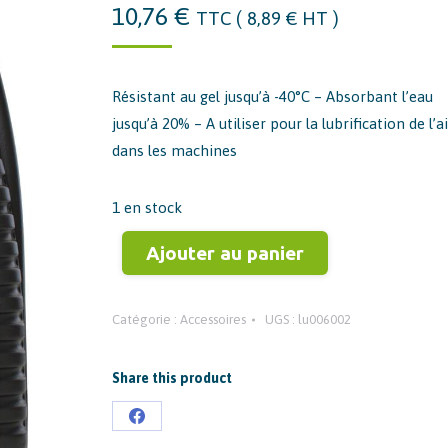
10,76
€
TTC (
8,89
€
HT )
Résistant au gel jusqu’à -40°C – Absorbant l’eau
jusqu’à 20% – A utiliser pour la lubrification de l’ai
dans les machines
1 en stock
Ajouter au panier
Catégorie :
Accessoires
UGS :
lu006002
Share this product
Partager