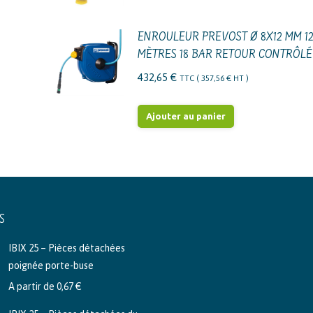
ENROULEUR PREVOST Ø 8X12 MM 1
MÈTRES 18 BAR RETOUR CONTRÔLÉ
432,65
€
TTC (
357,56
€
HT )
Ajouter au panier
S
IBIX 25 – Pièces détachées
poignée porte-buse
A partir de
0,67
€