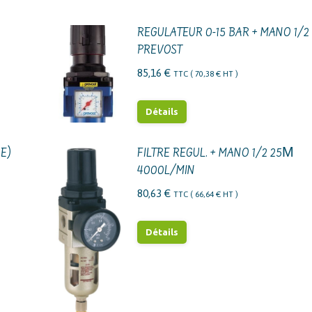
REGULATEUR 0-15 BAR + MANO 1/2
PREVOST
85,16
€
TTC (
70,38
€
HT )
Détails
RE)
FILTRE REGUL. + MANO 1/2 25Μ
4000L/MIN
80,63
€
TTC (
66,64
€
HT )
Détails