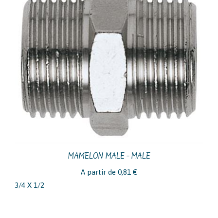
MAMELON MALE – MALE
A partir de
0,81
€
3/4 X 1/2