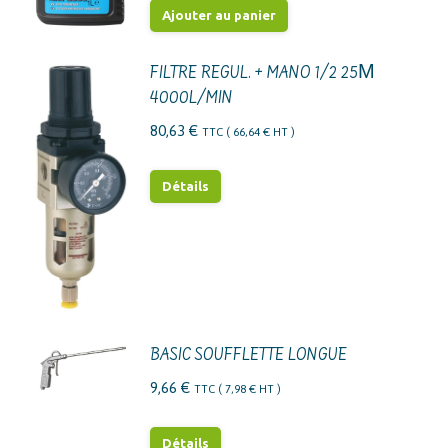
Ajouter au panier
FILTRE REGUL. + MANO 1/2 25Μ
4000L/MIN
80,63
€
TTC (
66,64
€
HT )
Détails
BASIC SOUFFLETTE LONGUE
9,66
€
TTC (
7,98
€
HT )
Détails