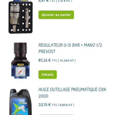
6,47
€
TTC (
5,35
€
HT )
Ajouter au panier
REGULATEUR 0-15 BAR + MANO 1/2
PREVOST
85,16
€
TTC (
70,38
€
HT )
Détails
HUILE OUTILLAGE PNEUMATIQUE CXK-
2000
10,76
€
TTC (
8,89
€
HT )