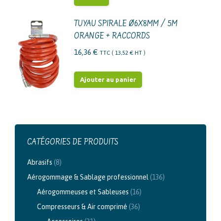
TUYAU SPIRALE Ø6X8MM / 5M
ORANGE + RACCORDS
16,36
€
TTC (
13,52
€
HT )
Ajouter au panier
CATÉGORIES DE PRODUITS
Abrasifs
(8)
Aérogommage & Sablage professionnel
(136)
Aérogommeuses et Sableuses
(16)
Compresseurs & Air comprimé
(36)