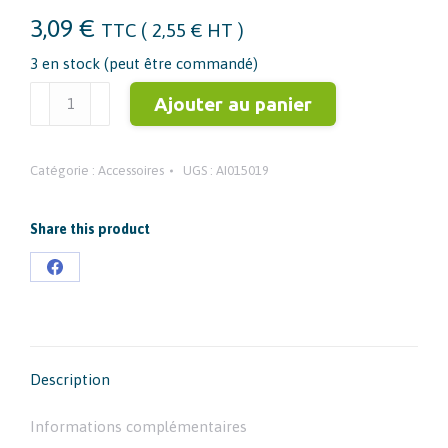
3,09
€
TTC (
2,55
€
HT )
3 en stock (peut être commandé)
quantité
Ajouter au panier
de
MAMELON
Catégorie :
Accessoires
UGS :
AI015019
MALE
-
MALE
Share this product
Partager
sur
Facebook
Description
Informations complémentaires