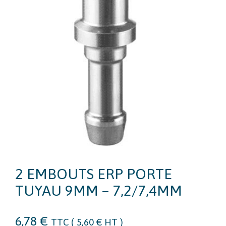
2 EMBOUTS ERP PORTE
TUYAU 9MM – 7,2/7,4MM
6,78
€
TTC (
5,60
€
HT )