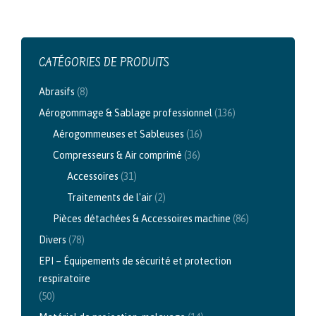
du
produit
CATÉGORIES DE PRODUITS
Abrasifs
(8)
Aérogommage & Sablage professionnel
(136)
Aérogommeuses et Sableuses
(16)
Compresseurs & Air comprimé
(36)
Accessoires
(31)
Traitements de l'air
(2)
Pièces détachées & Accessoires machine
(86)
Divers
(78)
EPI – Équipements de sécurité et protection
respiratoire
(50)