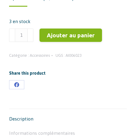
3 en stock
quantité
Ajouter au panier
de
2
Catégorie :
Accessoires
UGS :
AI006023
EMBOUTS
ERP
PORTE
Share this product
TUYAU
Partager
9MM
sur
-
7,2/7,4MM
Facebook
Description
Informations complémentaires