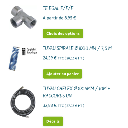
TE EGAL F/F/F
A partir de
8,95
€
Ce
Choix des options
produit
a
TUYAU SPIRALE Ø 8X10 MM / 7,5 M
plusieurs
24,39
€
TTC (
20,16
€
HT )
variations.
Les
Ajouter au panier
options
peuvent
TUYAU CAFLEX Ø 8X15MM / 10M +
être
RACCORDS UN
choisies
32,88
€
TTC (
27,17
€
HT )
sur
la
Détails
page