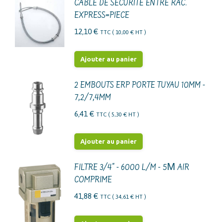
CABLE DE SECURITE ENTRE RAC.
EXPRESS=PIECE
12,10
€
TTC (
10,00
€
HT )
Ajouter au panier
2 EMBOUTS ERP PORTE TUYAU 10MM -
7,2/7,4MM
6,41
€
TTC (
5,30
€
HT )
Ajouter au panier
FILTRE 3/4" - 6000 L/M - 5Μ AIR
COMPRIME
41,88
€
TTC (
34,61
€
HT )