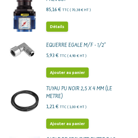
85,16
€
TTC (
70,38
€
HT )
Détails
EQUERRE EGALE M/F - 1/2"
5,93
€
TTC (
4,90
€
HT )
Ajouter au panier
TUYAU PU NOIR 2,5 X 4 MM (LE
METRE)
1,21
€
TTC (
1,00
€
HT )
Ajouter au panier