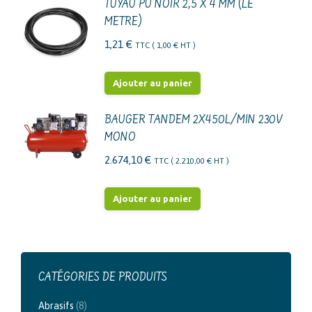
TUYAU PU NOIR 2,5 X 4 MM (LE
METRE)
1,21
€
TTC (
1,00
€
HT )
Ajouter au panier
BAUGER TANDEM 2X450L/MIN 230V
MONO
2.674,10
€
TTC (
2.210,00
€
HT )
Ajouter au panier
CATÉGORIES DE PRODUITS
Abrasifs
(8)