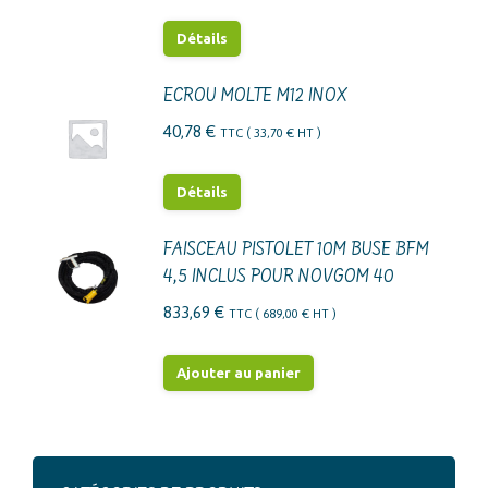
Détails
ECROU MOLTE M12 INOX
40,78
€
TTC (
33,70
€
HT )
Détails
FAISCEAU PISTOLET 10M BUSE BFM
4,5 INCLUS POUR NOVGOM 40
833,69
€
TTC (
689,00
€
HT )
Ajouter au panier