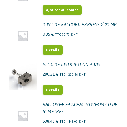
Ajouter au panier
JOINT DE RACCORD EXPRESS Ø 22 MM
0,85
€
TTC (
0,70
€
HT )
Détails
BLOC DE DISTRIBUTION A VIS
280,31
€
TTC (
231,66
€
HT )
Détails
RALLONGE FAISCEAU NOVGOM 40 DE
10 METRES
538,45
€
TTC (
445,00
€
HT )