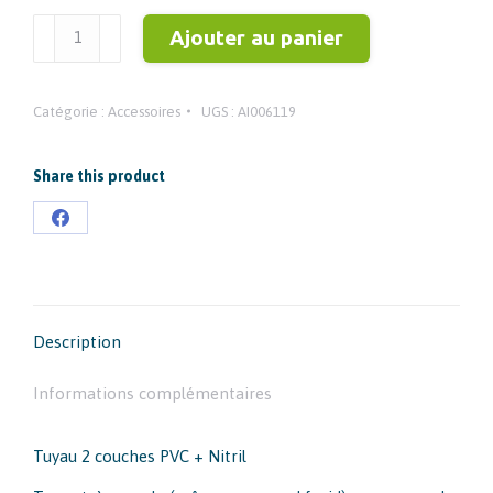
quantité
Ajouter au panier
de
TUYAU
Catégorie :
Accessoires
UGS :
AI006119
FIL-
AIR
8X14MM
Share this product
AVEC
Partager
RACCORDS
sur
Facebook
Description
Informations complémentaires
Tuyau 2 couches PVC + Nitril