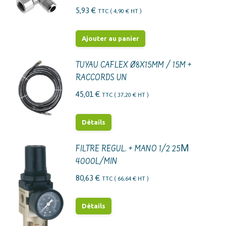
5,93
€
TTC (
4,90
€
HT )
Ajouter au panier
TUYAU CAFLEX Ø8X15MM / 15M +
RACCORDS UN
45,01
€
TTC (
37,20
€
HT )
Détails
FILTRE REGUL. + MANO 1/2 25Μ
4000L/MIN
80,63
€
TTC (
66,64
€
HT )
Détails