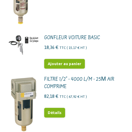
GONFLEUR VOITURE BASIC
18,36
€
TTC (
15,17
€
HT )
Ajouter au panier
FILTRE 1/2" - 4000 L/M - 25Μ AIR
COMPRIME
82,18
€
TTC (
67,92
€
HT )
Détails