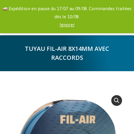
RECHERCHE
Facebook
YouTube
Expédition en pause du 17/07 au 09/08. Commandes traitées
:
page
page
dès le 10/08.
opens
opens
0,00
€
Ignorer
in
in
new
new
TUYAU FIL-AIR 8X14MM AVEC
window
window
RACCORDS
Vous êtes ici :