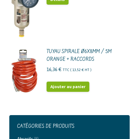
TUYAU SPIRALE Ø6X8MM / 5M
ORANGE + RACCORDS
16,36
€
TTC (
13,52
€
HT )
Ajouter au panier
CATÉGORIES DE PRODUITS
Abrasifs
(8)