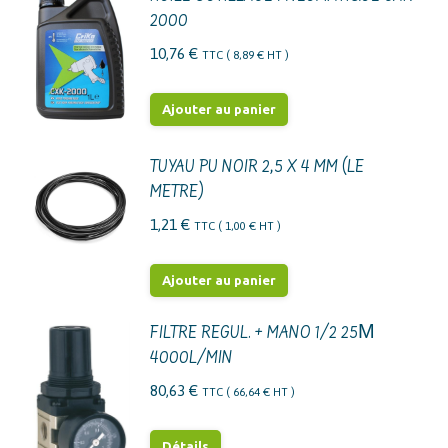
2000
10,76
€
TTC (
8,89
€
HT )
Ajouter au panier
TUYAU PU NOIR 2,5 X 4 MM (LE
METRE)
1,21
€
TTC (
1,00
€
HT )
Ajouter au panier
FILTRE REGUL. + MANO 1/2 25Μ
4000L/MIN
80,63
€
TTC (
66,64
€
HT )
Détails