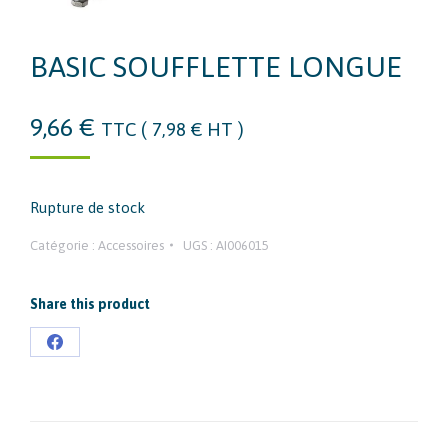
BASIC SOUFFLETTE LONGUE
9,66
€
TTC (
7,98
€
HT )
Rupture de stock
Catégorie :
Accessoires
UGS :
AI006015
Share this product
Partager
sur
Facebook