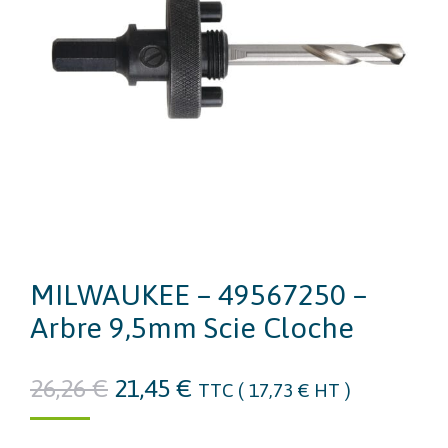
MILWAUKEE – 49567250 –
Arbre 9,5mm Scie Cloche
Le
Le
26,26
€
21,45
€
TTC (
17,73
€
HT )
prix
prix
initial
actuel