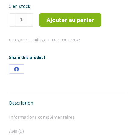
5 en stock
était :
est :
26,26 €.
21,45 €.
quantité
Ajouter au panier
de
MILWAUKEE
Catégorie :
Outillage
UGS :
OU122043
-
49567250
-
Share this product
Arbre
Partager
9,5mm
sur
scie
cloche
Facebook
Description
Informations complémentaires
Avis (0)