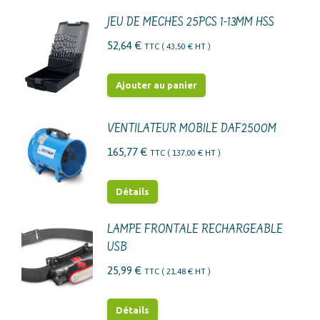
43,44 €.
34,75 €.
JEU DE MECHES 25PCS 1-13MM HSS
52,64
€
TTC (
43,50
€
HT )
Ajouter au panier
VENTILATEUR MOBILE DAF2500M
165,77
€
TTC (
137,00
€
HT )
Détails
LAMPE FRONTALE RECHARGEABLE
USB
25,99
€
TTC (
21,48
€
HT )
Détails