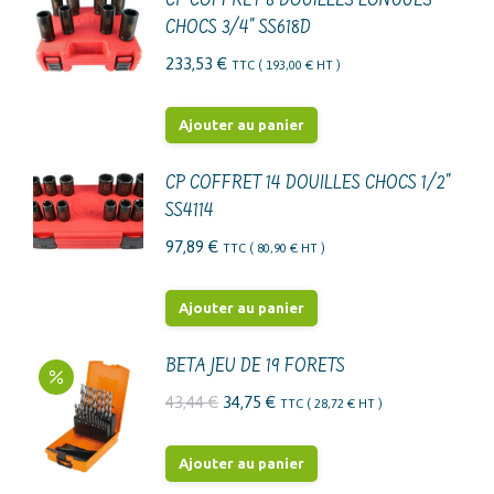
CP COFFRET 8 DOUILLES LONGUES
CHOCS 3/4" SS618D
233,53
€
TTC (
193,00
€
HT )
Ajouter au panier
CP COFFRET 14 DOUILLES CHOCS 1/2"
SS4114
97,89
€
TTC (
80,90
€
HT )
Ajouter au panier
BETA JEU DE 19 FORETS
Le
Le
43,44
€
34,75
€
TTC (
28,72
€
HT )
prix
prix
initial
actuel
Ajouter au panier
était :
est :