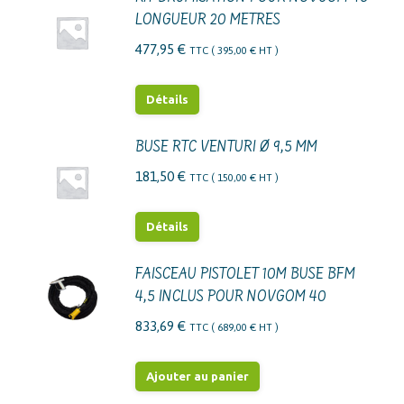
LONGUEUR 20 METRES
477,95
€
TTC (
395,00
€
HT )
Détails
BUSE RTC VENTURI Ø 9,5 MM
181,50
€
TTC (
150,00
€
HT )
Détails
FAISCEAU PISTOLET 10M BUSE BFM
4,5 INCLUS POUR NOVGOM 40
833,69
€
TTC (
689,00
€
HT )
Ajouter au panier