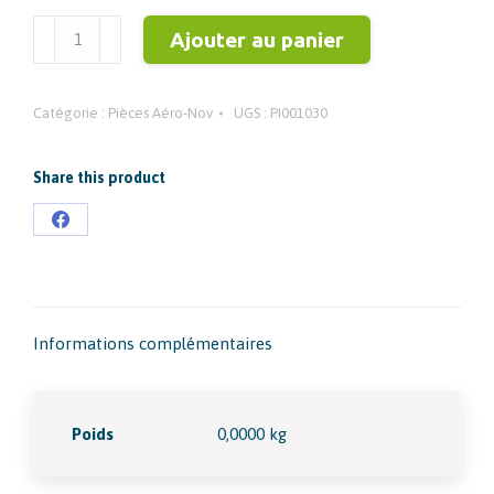
quantité
Ajouter au panier
de
UNION
Catégorie :
Pièces Aéro-Nov
UGS :
PI001030
SIMPLE
Ø
4MM
Share this product
M
Partager
1/8"
sur
METAL
Facebook
Informations complémentaires
Poids
0,0000 kg