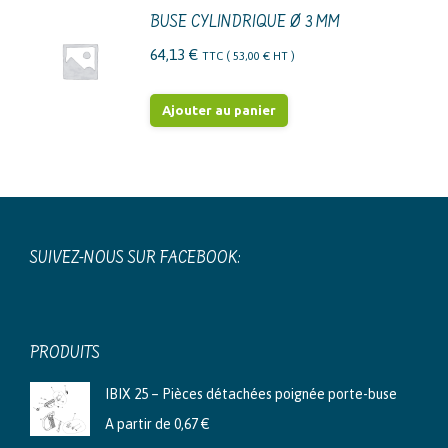
BUSE CYLINDRIQUE Ø 3 MM
64,13
€
TTC (
53,00
€
HT )
Ajouter au panier
SUIVEZ-NOUS SUR FACEBOOK:
PRODUITS
IBIX 25 – Pièces détachées poignée porte-buse
A partir de
0,67
€