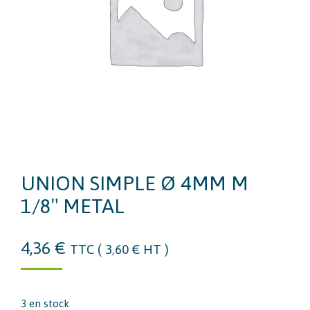
UNION SIMPLE Ø 4MM M
1/8″ METAL
4,36
€
TTC (
3,60
€
HT )
3 en stock