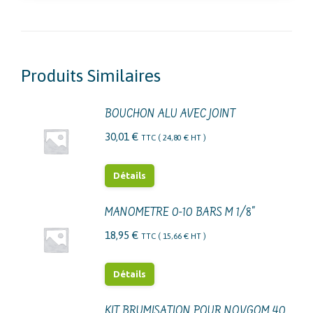
Produits Similaires
BOUCHON ALU AVEC JOINT
30,01
€
TTC (
24,80
€
HT )
Détails
MANOMETRE 0-10 BARS M 1/8"
18,95
€
TTC (
15,66
€
HT )
Détails
KIT BRUMISATION POUR NOVGOM 40