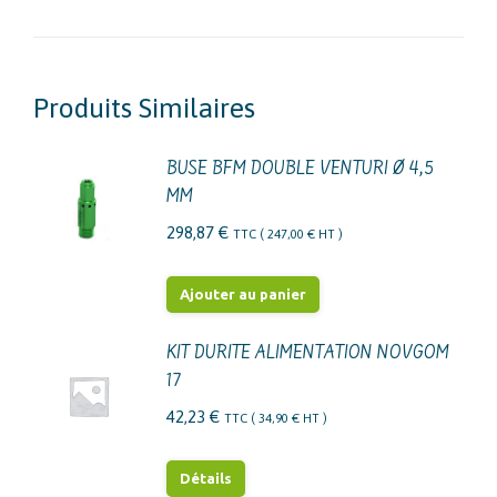
Produits Similaires
BUSE BFM DOUBLE VENTURI Ø 4,5
MM
298,87
€
TTC (
247,00
€
HT )
Ajouter au panier
KIT DURITE ALIMENTATION NOVGOM
17
42,23
€
TTC (
34,90
€
HT )
Détails