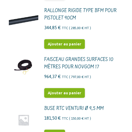
RALLONGE RIGIDE TYPE BFM POUR
PISTOLET 90CM
344,85
€
TTC (
285,00
€
HT )
Ajouter au panier
FAISCEAU GRANDES SURFACES 10
MÈTRES POUR NOVGOM 17
964,37
€
TTC (
797,00
€
HT )
Ajouter au panier
BUSE RTC VENTURI Ø 9,5 MM
181,50
€
TTC (
150,00
€
HT )