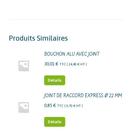
Produits Similaires
BOUCHON ALU AVEC JOINT
30,01
€
TTC (
24,80
€
HT )
Détails
JOINT DE RACCORD EXPRESS Ø 22 MM
0,85
€
TTC (
0,70
€
HT )
Détails