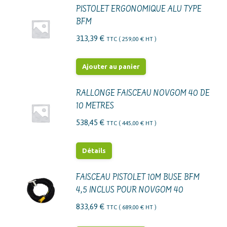
PISTOLET ERGONOMIQUE ALU TYPE
BFM
313,39
€
TTC (
259,00
€
HT )
Ajouter au panier
RALLONGE FAISCEAU NOVGOM 40 DE
10 METRES
538,45
€
TTC (
445,00
€
HT )
Détails
FAISCEAU PISTOLET 10M BUSE BFM
4,5 INCLUS POUR NOVGOM 40
833,69
€
TTC (
689,00
€
HT )