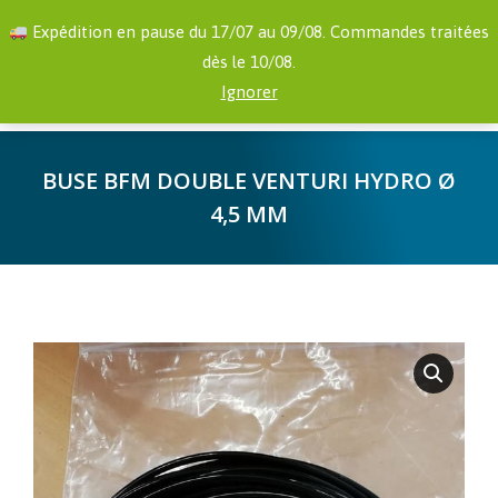
RECHERCHE
Facebook
YouTube
Expédition en pause du 17/07 au 09/08. Commandes traitées
:
page
page
dès le 10/08.
opens
opens
0,00
€
Ignorer
in
in
new
new
BUSE BFM DOUBLE VENTURI HYDRO Ø
window
window
4,5 MM
Vous êtes ici :