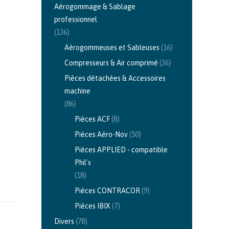
Aérogommage & Sablage
professionnel
(136)
Aérogommeuses et Sableuses
(16)
Compresseurs & Air comprimé
(36)
Pièces détachées & Accessoires
machine
(86)
Pièces ACF
(8)
Pièces Aéro-Nov
(50)
Pièces APPLIED - compatible
Phil's
(18)
Pièces CONTRACOR
(9)
Pièces IBIX
(7)
Divers
(78)