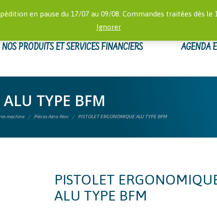
RECHERCHE
 16:00)
MON
pédition en pause du 17/07 au 09/08. Commandes traitées dès le 
:
Ignorer
NOS PRODUITS ET SERVICES FINANCIERS
AGENDA 
 ALU TYPE BFM
ires machine
Pièces Aéro-Nov
PISTOLET ERGONOMIQUE ALU TYPE BFM
PISTOLET ERGONOMIQU
ALU TYPE BFM