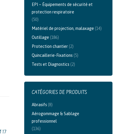
EPI – Équipements de sécurité et
protection respiratoire
(50)
Matériel de projection, malaxage
(14)
Outillage
(186)
Protection chantier
(2)
Quincaillerie-Fixations
(5)
Tests et Diagnostics
(2)
CATÉGORIES DE PRODUITS
Abrasifs
(8)
Aérogommage & Sablage
professionnel
(136)
 17