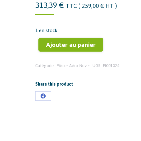
313,39
€
TTC (
259,00
€
HT )
1 en stock
Ajouter au panier
Catégorie :
Pièces Aéro-Nov
UGS :
PI001024
Share this product
Partager
sur
Facebook