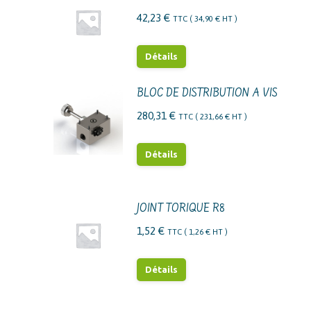
42,23
€
TTC (
34,90
€
HT )
Détails
BLOC DE DISTRIBUTION A VIS
280,31
€
TTC (
231,66
€
HT )
Détails
JOINT TORIQUE R8
1,52
€
TTC (
1,26
€
HT )
Détails