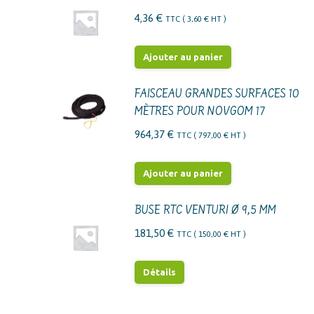
4,36
€
TTC (
3,60
€
HT )
Ajouter au panier
FAISCEAU GRANDES SURFACES 10
MÈTRES POUR NOVGOM 17
964,37
€
TTC (
797,00
€
HT )
Ajouter au panier
BUSE RTC VENTURI Ø 9,5 MM
181,50
€
TTC (
150,00
€
HT )
Détails