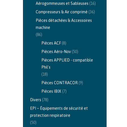
Aérogommeuses et Sableuses
(16)
Compresseurs & Air comprimé
(36)
Pièces détachées & Accessoires
machine
(86)
Pièces ACF
(8)
Pièces Aéro-Nov
(50)
Pièces APPLIED - compatible
Phil's
(18)
Pièces CONTRACOR
(9)
Pièces IBIX
(7)
Divers
(78)
EPI – Équipements de sécurité et
protection respiratoire
(50)