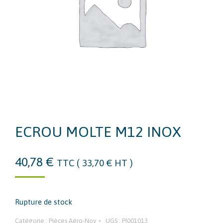
ECROU MOLTE M12 INOX
40,78
€
TTC (
33,70
€
HT )
Rupture de stock
Catégorie :
Pièces Aéro-Nov
UGS :
PI001013