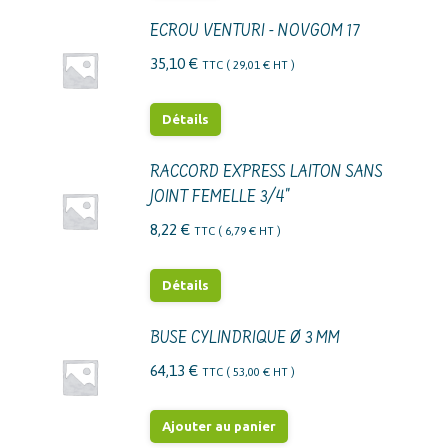
ECROU VENTURI - NOVGOM 17
35,10
€
TTC (
29,01
€
HT )
Détails
RACCORD EXPRESS LAITON SANS
JOINT FEMELLE 3/4"
8,22
€
TTC (
6,79
€
HT )
Détails
BUSE CYLINDRIQUE Ø 3 MM
64,13
€
TTC (
53,00
€
HT )
Ajouter au panier