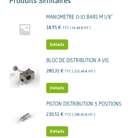
Produits Similaires
MANOMETRE 0-10 BARS M 1/8"
18,95
€
TTC (
15,66
€
HT )
Détails
BLOC DE DISTRIBUTION A VIS
280,31
€
TTC (
231,66
€
HT )
Détails
PISTON DISTRIBUTION 5 POSITIONS
230,51
€
TTC (
190,50
€
HT )
Détails