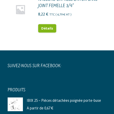
JOINT FEMELLE 3/4"
8,22
€
TTC (
6,79
€
HT )
Détails
SUIVEZ-NOUS SUR FACEBOOK:
PRODUITS
IBIX 25 – Pièces détachées poignée porte-buse
A partir de
0,67
€