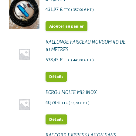
431,97
€
TTC (
357,00
€
HT )
Ajouter au panier
RALLONGE FAISCEAU NOVGOM 40 DE
10 METRES
538,45
€
TTC (
445,00
€
HT )
Détails
ECROU MOLTE M12 INOX
40,78
€
TTC (
33,70
€
HT )
Détails
RACCORD EXPRESS LAITON SANS