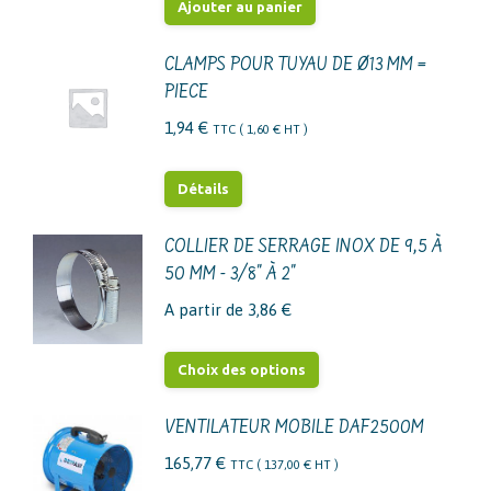
Ajouter au panier
CLAMPS POUR TUYAU DE Ø13 MM =
PIECE
1,94
€
TTC (
1,60
€
HT )
Détails
COLLIER DE SERRAGE INOX DE 9,5 À
50 MM - 3/8" À 2"
A partir de
3,86
€
Ce
Choix des options
produit
a
VENTILATEUR MOBILE DAF2500M
plusieurs
165,77
€
TTC (
137,00
€
HT )
variations.