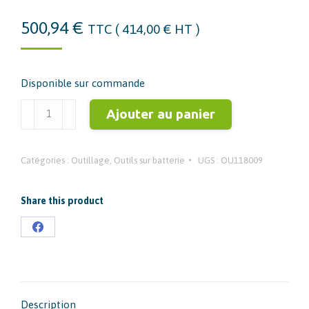
500,94
€
TTC (
414,00
€
HT )
Disponible sur commande
quantité
Ajouter au panier
de
STAYER
Catégories :
Outillage
,
Outils sur batterie
UGS :
OU118009
Perceuse
à
percussion
Share this product
PBL
Partager
20
sur
1.2242
Facebook
Description