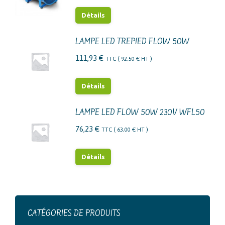
Les
Détails
options
peuvent
LAMPE LED TREPIED FLOW 50W
être
111,93
€
TTC (
92,50
€
HT )
choisies
sur
Détails
la
page
LAMPE LED FLOW 50W 230V WFL50
du
76,23
€
TTC (
63,00
€
HT )
produit
Détails
CATÉGORIES DE PRODUITS