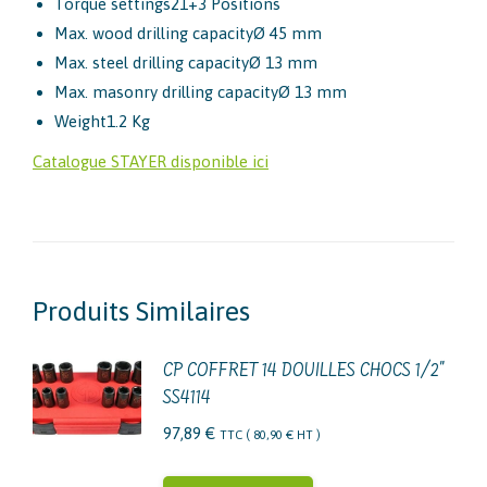
Torque settings
21+3 Positions
Max. wood drilling capacity
Ø 45 mm
Max. steel drilling capacity
Ø 13 mm
Max. masonry drilling capacity
Ø 13 mm
Weight
1.2 Kg
Catalogue STAYER disponible ici
Produits Similaires
CP COFFRET 14 DOUILLES CHOCS 1/2"
SS4114
97,89
€
TTC (
80,90
€
HT )