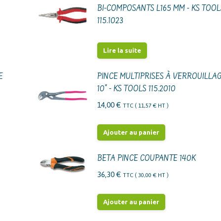
BI-COMPOSANTS L165 MM - KS TOOLS
115.1023
Lire la suite
E
PINCE MULTIPRISES À VERROUILLA
10" - KS TOOLS 115.2010
14,00
€
TTC (
11,57
€
HT )
Ajouter au panier
BETA PINCE COUPANTE 140K
36,30
€
TTC (
30,00
€
HT )
Ajouter au panier