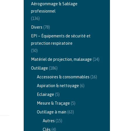
Aérogommage & Sablage
professionnel
(136)
Divers
(78)
EPI – Équipements de sécurité et
protection respiratoire
(50)
Matériel de projection, malaxage
(14)
Outillage
(186)
Accessoires & consommables
(16)
Aspiration & nettoyage
(6)
Eclairage
(5)
Mesure & Traçage
(5)
Outillage à main
(63)
Autres
(15)
Clés
(4)