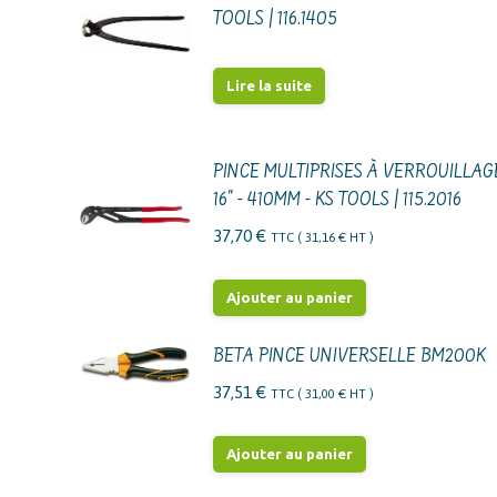
TOOLS | 116.1405
Lire la suite
PINCE MULTIPRISES À VERROUILLAG
16" - 410MM - KS TOOLS | 115.2016
37,70
€
TTC (
31,16
€
HT )
Ajouter au panier
BETA PINCE UNIVERSELLE BM200K
37,51
€
TTC (
31,00
€
HT )
Ajouter au panier