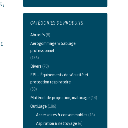
 |
CATÉGORIES DE PRODUITS
Abrasifs
(8)
Aérogommage & Sablage
GE
professionnel
(136)
Divers
(78)
EPI – Équipements de sécurité et
protection respiratoire
(50)
Matériel de projection, malaxage
(14)
Outillage
(186)
Accessoires & consommables
(16)
Aspiration & nettoyage
(6)