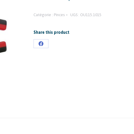
Catégorie :
Pinces
UGS :
OU115.1015
Share this product
Partager
sur
Facebook