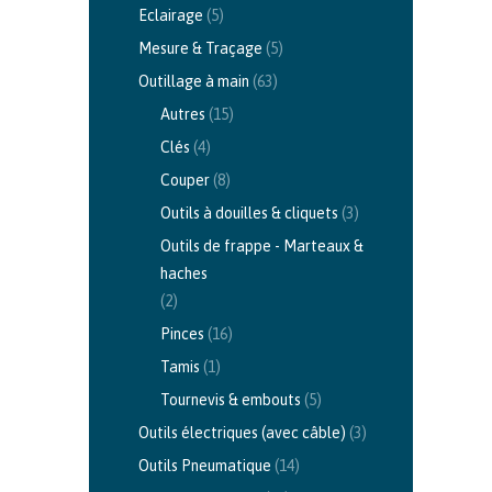
Eclairage
(5)
Mesure & Traçage
(5)
Outillage à main
(63)
Autres
(15)
Clés
(4)
Couper
(8)
Outils à douilles & cliquets
(3)
Outils de frappe - Marteaux &
haches
(2)
Pinces
(16)
Tamis
(1)
Tournevis & embouts
(5)
Outils électriques (avec câble)
(3)
Outils Pneumatique
(14)