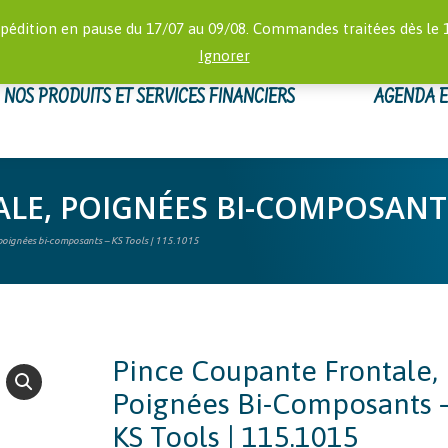
RECHERCHE
 16:00)
MON
pédition en pause du 17/07 au 09/08. Commandes traitées dès le 
:
Ignorer
NOS PRODUITS ET SERVICES FINANCIERS
AGENDA 
E, POIGNÉES BI-COMPOSANTS 
poignées bi-composants – KS Tools | 115.1015
Pince Coupante Frontale,
Poignées Bi-Composants 
KS Tools | 115.1015