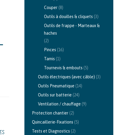
Couper
(8)
Outils à douilles & cliquets
(3)
Outils de frappe - Marteaux &
haches
(2)
–
Pinces
(16)
Tamis
(1)
Tournevis & embouts
(5)
Outils électriques (avec câble)
(3)
Outils Pneumatique
(14)
Outils sur batterie
(24)
Ventilation / chauffage
(9)
Protection chantier
(2)
Quincaillerie-Fixations
(5)
Tests et Diagnostics
(2)
ES