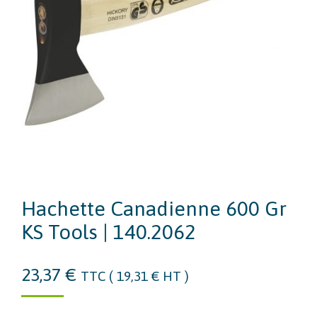
Hachette Canadienne 600 Gr
KS Tools | 140.2062
23,37
€
TTC (
19,31
€
HT )