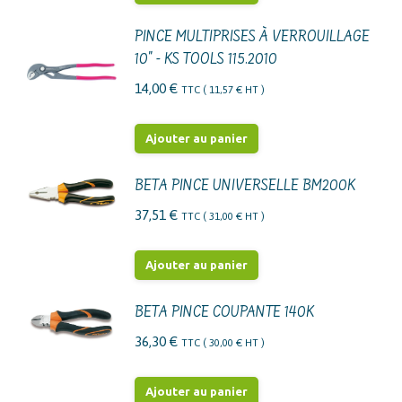
PINCE MULTIPRISES À VERROUILLAGE
10" - KS TOOLS 115.2010
14,00
€
TTC (
11,57
€
HT )
Ajouter au panier
BETA PINCE UNIVERSELLE BM200K
37,51
€
TTC (
31,00
€
HT )
Ajouter au panier
BETA PINCE COUPANTE 140K
36,30
€
TTC (
30,00
€
HT )
Ajouter au panier