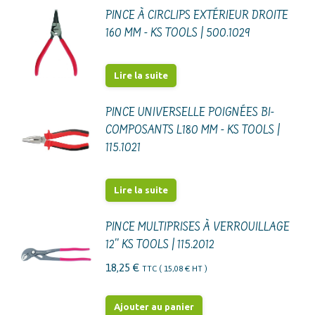
PINCE À CIRCLIPS EXTÉRIEUR DROITE
160 MM - KS TOOLS | 500.1029
Lire la suite
PINCE UNIVERSELLE POIGNÉES BI-
COMPOSANTS L180 MM - KS TOOLS |
115.1021
Lire la suite
PINCE MULTIPRISES À VERROUILLAGE
12'' KS TOOLS | 115.2012
18,25
€
TTC (
15,08
€
HT )
Ajouter au panier