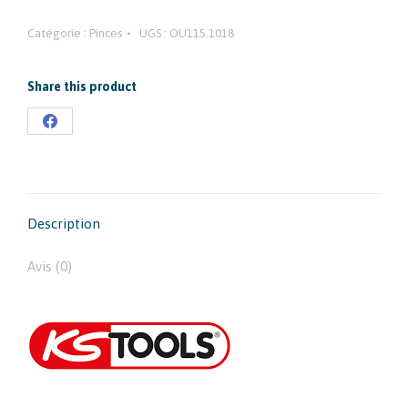
Catégorie :
Pinces
UGS :
OU115.1018
Share this product
Partager
sur
Facebook
Description
Avis (0)