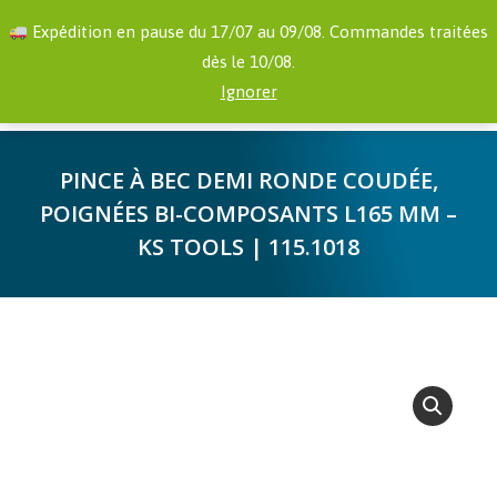
RECHERCHE
Facebook
YouTube
Expédition en pause du 17/07 au 09/08. Commandes traitées
:
page
page
dès le 10/08.
opens
opens
0,00
€
Ignorer
in
in
new
new
PINCE À BEC DEMI RONDE COUDÉE,
window
window
POIGNÉES BI-COMPOSANTS L165 MM –
KS TOOLS | 115.1018
Vous êtes ici :