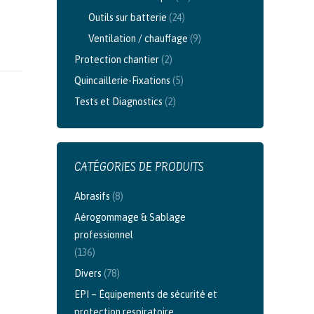
Outils sur batterie
(24)
Ventilation / chauffage
(9)
Protection chantier
(2)
Quincaillerie-Fixations
(5)
Tests et Diagnostics
(2)
CATÉGORIES DE PRODUITS
Abrasifs
(8)
Aérogommage & Sablage
professionnel
(136)
Divers
(78)
EPI – Équipements de sécurité et
protection respiratoire