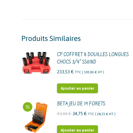
Produits Similaires
CP COFFRET 8 DOUILLES LONGUES
CHOCS 3/4" SS618D
233,53
€
TTC (
193,00
€
HT )
Ajouter au panier
BETA JEU DE 19 FORETS
Le
Le
43,44
€
34,75
€
TTC (
28,72
€
HT )
prix
prix
initial
actuel
Ajouter au panier