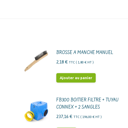
BROSSE A MANCHE MANUEL
2,18
€
TTC (
1,80
€
HT )
Ajouter au panier
FB300 BOITIER FILTRE + TUYAU
CONNEX + 2 SANGLES
237,16
€
TTC (
196,00
€
HT )