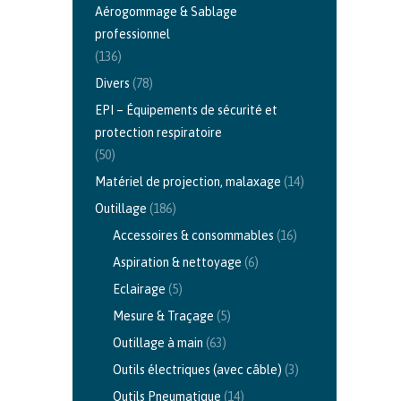
Aérogommage & Sablage
professionnel
(136)
Divers
(78)
EPI – Équipements de sécurité et
protection respiratoire
(50)
Matériel de projection, malaxage
(14)
Outillage
(186)
Accessoires & consommables
(16)
Aspiration & nettoyage
(6)
Eclairage
(5)
Mesure & Traçage
(5)
Outillage à main
(63)
Outils électriques (avec câble)
(3)
Outils Pneumatique
(14)