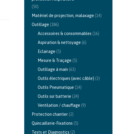
(50)
Matériel de projection, malaxage
(14)
Outillage
(186)
Accessoires & consommables
(16)
Aspiration & nettoyage
(6)
Eclairage
(5)
Mesure & Traçage
(5)
Outillage à main
(63)
Outils électriques (avec câble)
(3)
Outils Pneumatique
(14)
Outils sur batterie
(24)
Ventilation / chauffage
(9)
Protection chantier
(2)
Quincaillerie-Fixations
(5)
Tests et Diagnostics
(2)