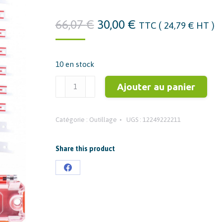
Le
Le
66,07
€
30,00
€
TTC (
24,79
€
HT )
prix
prix
initial
actuel
10 en stock
était :
est :
66,07 €.
30,00 €.
quantité
Ajouter au panier
de
MILWAUKEE
Catégorie :
Outillage
UGS :
12249222211
Set
de
lames
Share this product
Sawzall
Partager
Blade
sur
pour
scie
Facebook
sabre