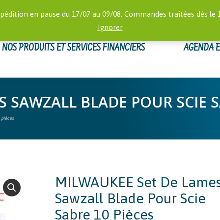
RECHERCHE
 16:00)
MON
pédition en pause du 17/07 au 09/08. Commandes traitées dès le 
:
Ignorer
NOS PRODUITS ET SERVICES FINANCIERS
AGENDA 
 SAWZALL BLADE POUR SCIE S
 pièces
MILWAUKEE Set De Lame
Sawzall Blade Pour Scie
Sabre 10 Pièces