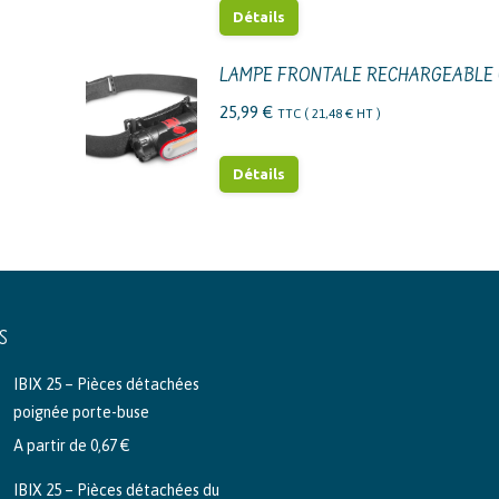
Détails
LAMPE FRONTALE RECHARGEABLE 
25,99
€
TTC (
21,48
€
HT )
Détails
S
IBIX 25 – Pièces détachées
poignée porte-buse
A partir de
0,67
€
IBIX 25 – Pièces détachées du