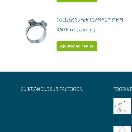
était :
est :
43,44 €.
34,75 €.
COLLIER SUPER CLAMP 29-31 MM
3,50
€
TTC (
2,89
€
HT )
Ajouter au panier
SUIVEZ-NOUS SUR FACEBOOK:
PRODUIT