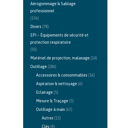
Aérogommage & Sablage
professionnel
(136)
Divers
(78)
EPI – Équipements de sécurité et
protection respiratoire
(50)
Matériel de projection, malaxage
(14)
Outillage
(186)
Accessoires & consommables
(16)
Aspiration & nettoyage
(6)
Eclairage
(5)
Mesure & Traçage
(5)
Outillage à main
(63)
Autres
(15)
Clés
(4)