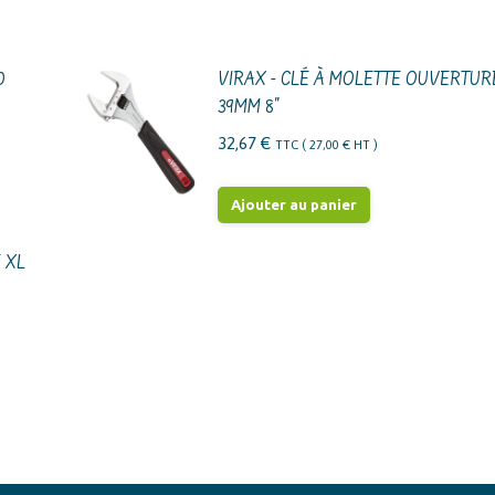
0
VIRAX - CLÉ À MOLETTE OUVERTUR
39MM 8"
32,67
€
TTC (
27,00
€
HT )
Ajouter au panier
 XL