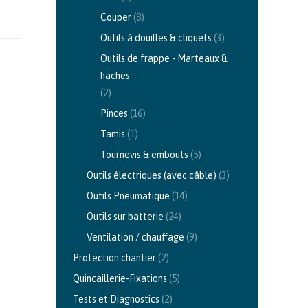
Couper
(8)
Outils à douilles & cliquets
(3)
Outils de frappe - Marteaux &
haches
(2)
Pinces
(16)
Tamis
(1)
Tournevis & embouts
(5)
Outils électriques (avec câble)
(3)
Outils Pneumatique
(14)
Outils sur batterie
(24)
Ventilation / chauffage
(9)
Protection chantier
(2)
Quincaillerie-Fixations
(5)
Tests et Diagnostics
(2)