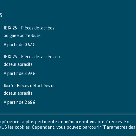
S
IBIX 25 – Pièces détachées
poignée porte-buse
A partir de
0,67
€
IBIX 25 – Pièces détachées du
doseur abrasifs
A partir de
3,99
€
Ibix 9 - Pièces détachées du
doseur abrasifs
A partir de
2,66
€
l'expérience la plus pertinente en mémorisant vos préférences. En
 TOUS les cookies. Cependant, vous pouvez parcourir "Paramètres des
éro-Lux . Tous droits réservés |
Mentions légales
|
Vie privée
|
Conditions géné