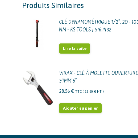
Produits Similaires
CLÉ DYNAMOMÉTRIQUE 1/2", 20 - 10
NM - KS TOOLS | 516.1432
Lire la suite
VIRAX - CLÉ À MOLETTE OUVERTURE
34MM 6"
28,56
€
TTC (
23,60
€
HT )
Ajouter au panier