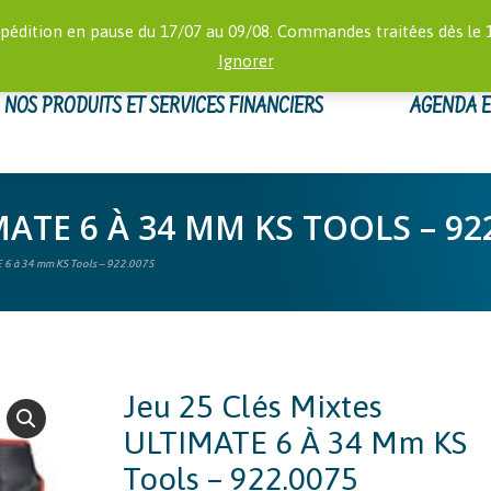
RECHERCHE
 16:00)
MON
pédition en pause du 17/07 au 09/08. Commandes traitées dès le 
:
Ignorer
NOS PRODUITS ET SERVICES FINANCIERS
AGENDA 
MATE 6 À 34 MM KS TOOLS – 92
E 6 à 34 mm KS Tools – 922.0075
Jeu 25 Clés Mixtes
ULTIMATE 6 À 34 Mm KS
Tools – 922.0075