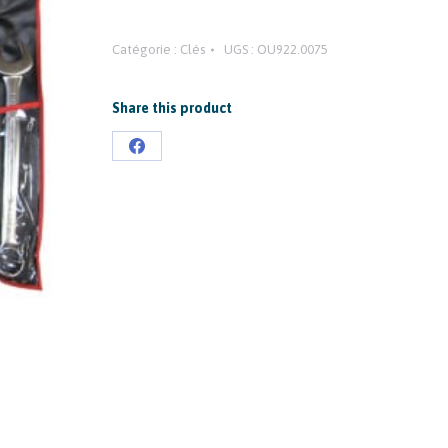
Catégorie :
Clés
UGS :
OU922.0075
Share this product
Partager
sur
Facebook