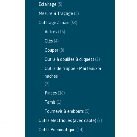
Eclairage
(5)
Mesure & Traçage
(5)
Outillage à main
(63)
Autres
(15)
Clés
(4)
Couper
(8)
Outils à douilles & cliquets
(3)
Outils de frappe - Marteaux &
haches
(2)
Pinces
(16)
Tamis
(1)
Tournevis & embouts
(5)
Outils électriques (avec câble)
(3)
Outils Pneumatique
(14)