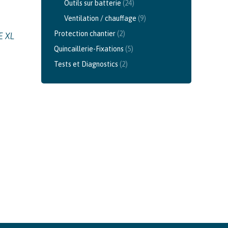
Outils sur batterie
(24)
Ventilation / chauffage
(9)
Protection chantier
(2)
E XL
Quincaillerie-Fixations
(5)
Tests et Diagnostics
(2)