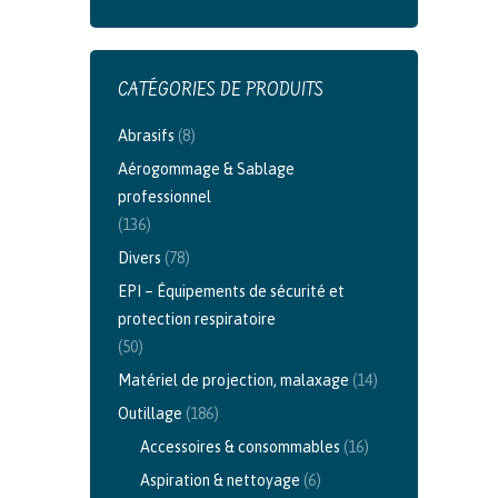
CATÉGORIES DE PRODUITS
Abrasifs
(8)
Aérogommage & Sablage
professionnel
(136)
Divers
(78)
EPI – Équipements de sécurité et
protection respiratoire
(50)
Matériel de projection, malaxage
(14)
Outillage
(186)
Accessoires & consommables
(16)
Aspiration & nettoyage
(6)