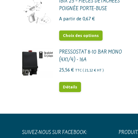
IBIX 25 – PIÈCES DÉTACHÉES
POIGNÉE PORTE-BUSE
A partir de
0,67
€
Ce
Choix des options
produit
a
PRESSOSTAT 8-10 BAR MONO
plusieurs
(4X1/4) - 16A
variations.
25,56
€
TTC (
21,12
€
HT )
Les
options
Détails
peuvent
être
choisies
sur
la
SUIVEZ-NOUS SUR FACEBOOK:
PRODUIT
page