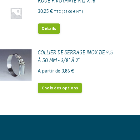
ROUE PIVOTANTE M12 X 16
30,25
€
TTC (
25,00
€
HT )
Détails
COLLIER DE SERRAGE INOX DE 9,5
À 50 MM - 3/8" À 2"
A partir de
3,86
€
Ce
Choix des options
produit
a
plusieurs
variations.
Les
options