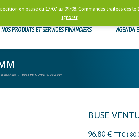
RECHERCHE
 16:00)
MON
pédition en pause du 17/07 au 09/08. Commandes traitées dès le 
:
Ignorer
NOS PRODUITS ET SERVICES FINANCIERS
AGENDA 
 MM
ires machine
BUSE VENTURI RTC Ø 9,5 MM
BUSE VENTU
96,80
€
TTC (
80