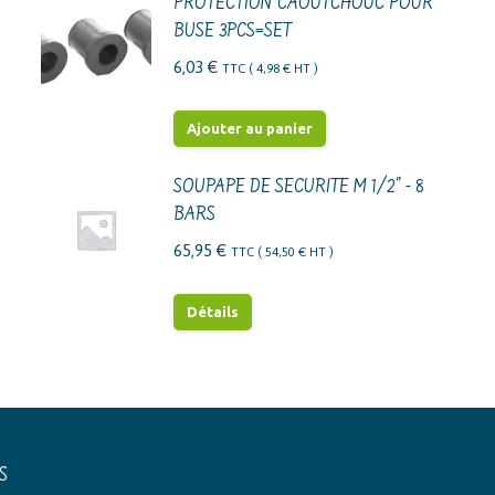
PROTECTION CAOUTCHOUC POUR
BUSE 3PCS=SET
6,03
€
TTC (
4,98
€
HT )
Ajouter au panier
SOUPAPE DE SECURITE M 1/2" - 8
BARS
65,95
€
TTC (
54,50
€
HT )
Détails
S