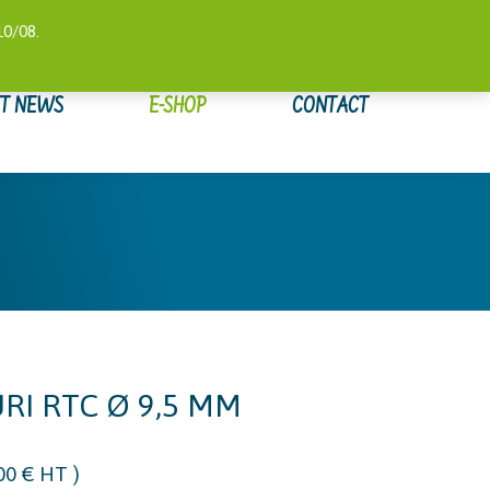
 COMPTE
SUIVI DE COMMANDE
WISHLIST
0,00
€
10/08.
ET NEWS
E-SHOP
CONTACT
RI RTC Ø 9,5 MM
,00
€
HT )