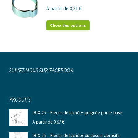
A partir de
0,21
€
Ce
Choix des options
produit
a
plusieurs
variations.
Les
SUIVEZ-NOUS SUR FACEBOOK:
options
peuvent
être
choisies
PRODUITS
sur
IBIX 25 – Pièces détachées poignée porte-buse
la
A partir de
0,67
€
page
du
IBIX 25 – Pièces détachées du doseur abrasifs