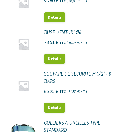
96,80
€
TTC (
80,00
€
HT )
sur
la
Détails
page
du
BUSE VENTURI Ø6
produit
73,51
€
TTC (
60,75
€
HT )
Détails
SOUPAPE DE SECURITE M 1/2" - 8
BARS
65,95
€
TTC (
54,50
€
HT )
Détails
COLLIERS À OREILLES TYPE
STANDARD