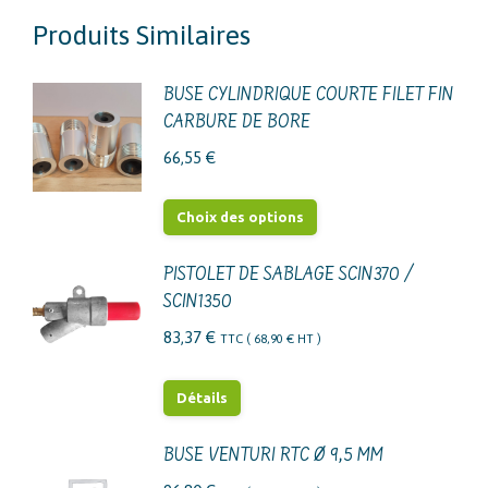
Produits Similaires
BUSE CYLINDRIQUE COURTE FILET FIN
CARBURE DE BORE
66,55
€
Ce
Choix des options
produit
a
PISTOLET DE SABLAGE SCIN370 /
SCIN1350
plusieurs
variations.
83,37
€
TTC (
68,90
€
HT )
Les
options
Détails
peuvent
être
BUSE VENTURI RTC Ø 9,5 MM
choisies