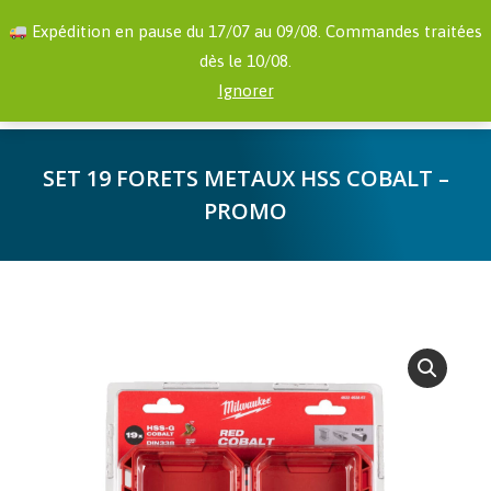
RECHERCHE
Facebook
YouTube
Expédition en pause du 17/07 au 09/08. Commandes traitées
:
page
page
dès le 10/08.
opens
opens
0,00
€
Ignorer
in
in
new
new
SET 19 FORETS METAUX HSS COBALT –
window
window
PROMO
Vous êtes ici :