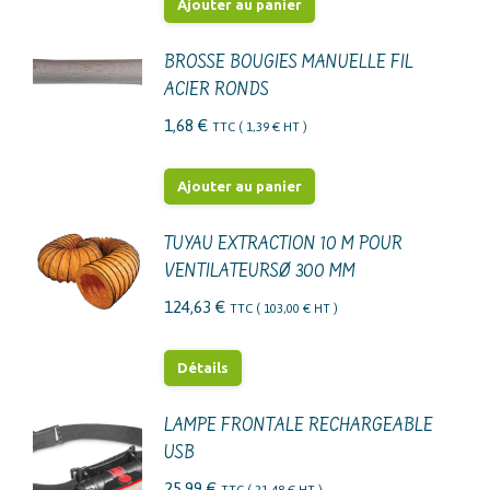
initial
actuel
Ajouter au panier
était :
est :
384,78 €.
270,00 €.
BROSSE BOUGIES MANUELLE FIL
ACIER RONDS
1,68
€
TTC (
1,39
€
HT )
Ajouter au panier
TUYAU EXTRACTION 10 M POUR
VENTILATEURSØ 300 MM
124,63
€
TTC (
103,00
€
HT )
Détails
LAMPE FRONTALE RECHARGEABLE
USB
25,99
€
TTC (
21,48
€
HT )