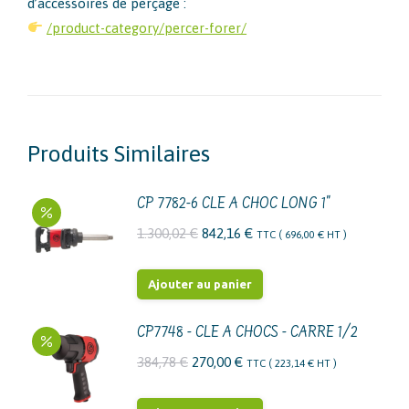
d’accessoires de perçage :
/product-category/percer-forer/
Produits Similaires
CP 7782-6 CLE A CHOC LONG 1"
Le
Le
1.300,02
€
842,16
€
TTC (
696,00
€
HT )
prix
prix
initial
actuel
Ajouter au panier
était :
est :
1.300,02 €.
842,16 €.
CP7748 - CLE A CHOCS - CARRE 1/2
Le
Le
384,78
€
270,00
€
TTC (
223,14
€
HT )
prix
prix