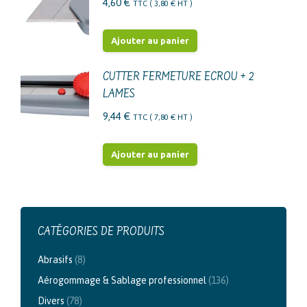
4,60
€
TTC (
3,80
€
HT )
Ajouter au panier
CUTTER FERMETURE ECROU + 2
LAMES
9,44
€
TTC (
7,80
€
HT )
Ajouter au panier
CATÉGORIES DE PRODUITS
Abrasifs
(8)
Aérogommage & Sablage professionnel
(136)
Divers
(78)