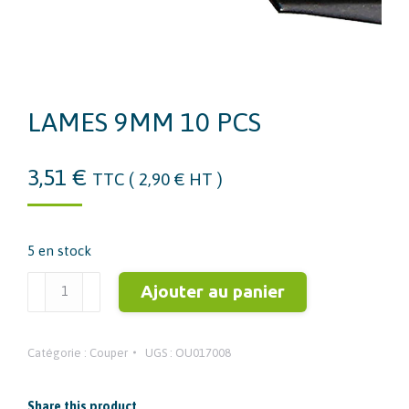
LAMES 9MM 10 PCS
3,51
€
TTC (
2,90
€
HT )
5 en stock
quantité
Ajouter au panier
de
LAMES
Catégorie :
Couper
UGS :
OU017008
9MM
10
PCS
Share this product