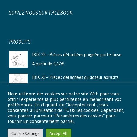
SUIVEZ-NOUS SUR FACEBOOK:
PRODUITS
IBIX 25 – Pièces détachées poignée porte-buse
A partir de
0,67
€
IBIX 25 – Pièces détachées du doseur abrasifs
A partir de
3,99
€
Nous utilisons des cookies sur notre site Web pour vous
Ibix 9 - Pièces détachées du doseur abrasifs
offrir l'expérience la plus pertinente en mémorisant vos
préférences. En cliquant sur "Accepter tout", vous
A partir de
2,66
€
consentez à l'utilisation de TOUS les cookies. Cependant,
vous pouvez parcourir "Paramètres des cookies" pour
fournir un consentement partiel.
Cookie Settings
Accept All
© 2015 - 2026 Aéro-Lux . Tous droits réservés |
Mentions légales
|