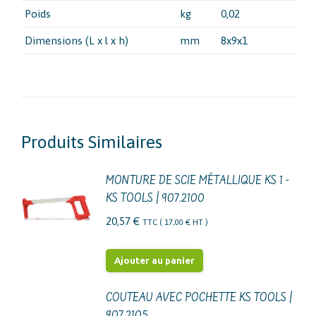
Poids
kg
0,02
Dimensions (L x l x h)
mm
8x9x1
Produits Similaires
MONTURE DE SCIE MÉTALLIQUE KS 1 -
KS TOOLS | 907.2100
20,57
€
TTC (
17,00
€
HT )
Ajouter au panier
COUTEAU AVEC POCHETTE KS TOOLS |
907.2105